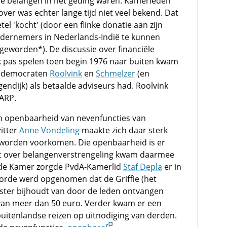
le belangen in het geding waren. Kamerleden
er was echter lange tijd niet veel bekend. Dat
etel 'kocht' (door een flinke donatie aan zijn
ndernemers in Nederlands-Indië te kunnen
dgeworden*). De discussie over financiële
jk pas spelen toen begin 1976 naar buiten kwam
tendemocraten
Roolvink
en
Schmelzer
(en
ndijk) als betaalde adviseurs had. Roolvink
ARP.
m openbaarheid van nevenfuncties van
itter
Anne Vondeling
maakte zich daar sterk
t worden voorkomen. Die openbaarheid is er
t over belangenverstrengeling kwam daarmee
t de Kamer zorgde PvdA-Kamerlid
Staf Depla
er in
 orde werd opgenomen dat de Griffie (het
ister bijhoudt van door de leden ontvangen
van meer dan 50 euro. Verder kwam er een
uitenlandse reizen op uitnodiging van derden.