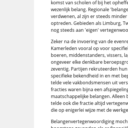
komst van scholen of bij het ophef
wezenlijk belang. Regionale 'belang
verdwenen, al zijn er steeds minder
optreden. Gebieden als Limburg, 
nog steeds aan 'eigen' vertegenwoo
Zeker na de invoering van de even
Kamerleden vooral op voor specifie
boeren, middenstanders, vissers, l
ongeveer elke denkbare beroepsgroe
zeventig. Partijen rekruteerden hun
specifieke bekendheid in en met be
telde vele vakbondsmensen uit versc
fracties waren bijna een afspiegeli
maatschappelijke belangen. Alleen b
telde ook die fractie altijd verteg
die op enigerlei wijze met de werk
Belangenvertegenwoordiging mocht,