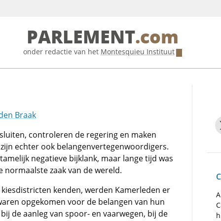
PARLEMENT
.com
onder redactie van het
Montesquieu Instituut
 den Braak
uiten, controleren de regering en maken
 zijn echter ook belangenvertegenwoordigers.
amelijk negatieve bijklank, maar lange tijd was
 normaalste zaak van de wereld.
C
et kiesdistricten kenden, werden Kamerleden er
A
 waren opgekomen voor de belangen van hun
C
bij de aanleg van spoor- en vaarwegen, bij de
h