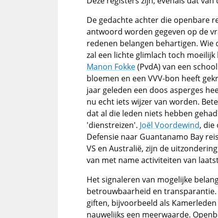
Deze registers zijn, evenals dat van
De gedachte achter die openbare reg
antwoord worden gegeven op de vr
redenen belangen behartigen. Wie d
zal een lichte glimlach toch moeili
Manon Fokke
(PvdA) van een school
bloemen en een VVV-bon heeft gekr
jaar geleden een doos asperges heef
nu echt iets wijzer van worden. Bet
dat al die leden niets hebben gehad?
'dienstreizen'.
Joël Voordewind
, di
Defensie naar Guantanamo Bay reisd
VS en Australië, zijn de uitzonderin
van met name activiteiten van laats
Het signaleren van mogelijke belange
betrouwbaarheid en transparantie. 
giften, bijvoorbeeld als Kamerled
nauwelijks een meerwaarde. Openba