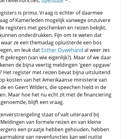
 de nevenfuncties,
openbaar
.
isters is prima. Vraag is echter of daarmee
aag of Kamerleden mogelijk vanwege onzuivere
e registers met geschenken en reizen bekijkt,
jk kunnen onderdrukken. Fijn om te weten dat
 waar ze een themadag opluisterde een bos
egen, en leuk dat
Esther Ouwehand
al weer zes
t gekregen (van wie eigenlijk?). Maar of we daar
ekenen de bijna veertig meldingen 'geen opgave'
 Het register met reizen bevat bijna uitsluitend
e op kosten van het Amerikaanse ministerie van
e en Geert Wilders, die speechen hield in de
gen. Maar hoe het nu echt zit met de financiering
tgenoemde, blijft een vraag.
nverstrengeling staat of valt uiteraard bij
Meldingen van formele reizen en van kleine
en ergens een praatje hebben gehouden, hebben
armaking van nevenfuncties kan wel nuttig