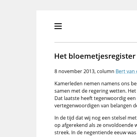
Overslaan
en
naar
de
Primair
inhoud
menu
gaan
tonen/verbergen
Het bloemetjesregister
8 november 2013
Bert van
Kamerleden nemen namens ons besl
samen met de regering wetten. Het
Dat laatste heeft tegenwoordig een t
vertegenwoordigen van belangen de
In de tijd dat wij nog een stelsel m
op afgerekend als ze onvoldoende
streek. In de negentiende eeuw was 