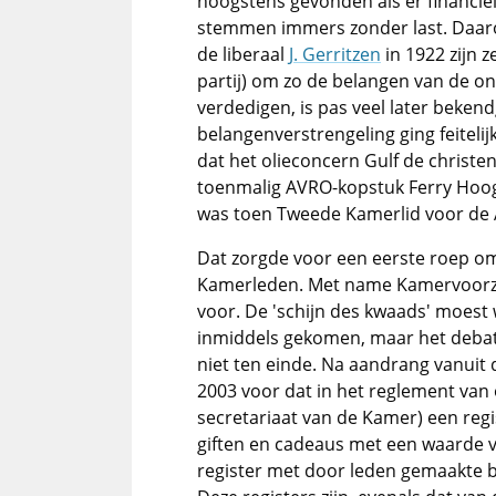
hoogstens gevonden als er financië
stemmen immers zonder last. Daarov
de liberaal
J. Gerritzen
in 1922 zijn z
partij) om zo de belangen van de o
verdedigen, is pas veel later beken
belangenverstrengeling ging feiteli
dat het olieconcern Gulf de chris
toenmalig AVRO-kopstuk Ferry Hooge
was toen Tweede Kamerlid voor de 
Dat zorgde voor een eerste roep o
Kamerleden. Met name Kamervoorz
voor. De 'schijn des kwaads' moes
inmiddels gekomen, maar het deba
niet ten einde. Na aandrang vanui
2003 voor dat in het reglement van
secretariaat van de Kamer) een reg
giften en cadeaus met een waarde 
register met door leden gemaakte b