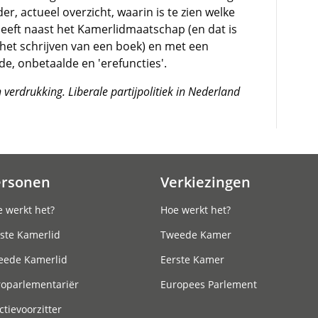
er, actueel overzicht, waarin is te zien welke
eft naast het Kamerlidmaatschap (en dat is
 het schrijven van een boek) en met een
de, onbetaalde en 'erefuncties'.
n verdrukking. Liberale partijpolitiek in Nederland
ersonen
Verkiezingen
 werkt het?
Hoe werkt het?
ste Kamerlid
Tweede Kamer
eede Kamerlid
Eerste Kamer
roparlementariër
Europees Parlement
ctievoorzitter