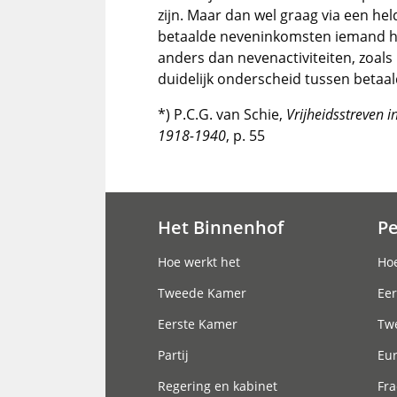
zijn. Maar dan wel graag via een held
betaalde neveninkomsten iemand he
anders dan nevenactiviteiten, zoals
duidelijk onderscheid tussen betaal
*) P.C.G. van Schie,
Vrijheidsstreven i
1918-1940
, p. 55
Het Binnenhof
P
Hoofdnavigatie
Hoe werkt het
Hoe
Tweede Kamer
Eer
Eerste Kamer
Tw
Partij
Eu
Regering en kabinet
Fra