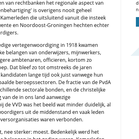
fen van rechtbanken het regionale aspect van
d
n
enbehartiging' is overigens nooit geheel
 Kamerleden die uitsluitend vanuit die insteek
Twente en Noordoost-Groningen hechten echter
rdigers.
redige vertegenwoordiging in 1918 kwamen
ke belangen van onderwijzers, mijnwerkers,
agere ambtenaren, officieren, kortom zo
p. Dat bleef zo tot omstreeks de jaren
 kandidaten lange tijd ook juist vanwege hun
paalde beroepssectoren. De fractie van de PvdA
hillende sectorale bonden, en de christelijke
ng van de in ons land aanwezige
ij de VVD was het beeld wat minder duidelijk, al
enwoordigers uit de middenstand en vaak leden
geversorganisaties waren verbonden.
 nee sterker: moest. Bedenkelijk werd het