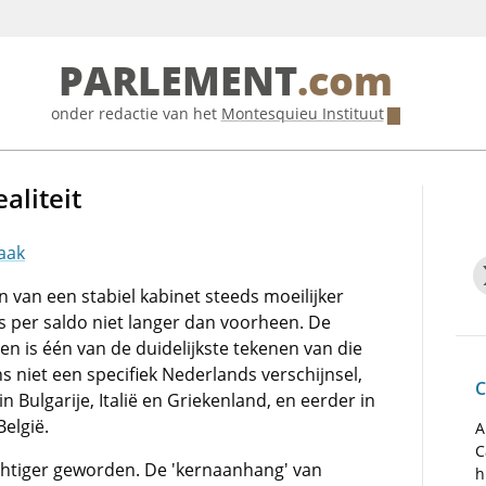
PARLEMENT
.com
onder redactie van het
Montesquieu Instituut
aliteit
aak
n van een stabiel kabinet steeds moeilijker
 per saldo niet langer dan voorheen. De
ten is één van de duidelijkste tekenen van die
gens niet een specifiek Nederlands verschijnsel,
C
n Bulgarije, Italië en Griekenland, en eerder in
België.
A
C
luchtiger geworden. De 'kernaanhang' van
h