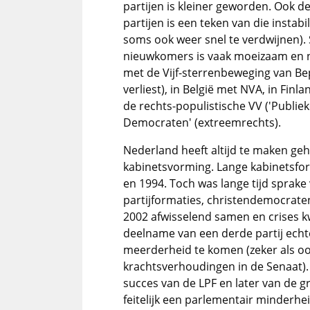
partijen is kleiner geworden. Ook d
partijen is een teken van die insta
soms ook weer snel te verdwijnen).
nieuwkomers is vaak moeizaam en nog
met de Vijf-sterrenbeweging van Bep
verliest), in België met NVA, in Finl
de rechts-populistische VV ('Publi
Democraten' (extreemrechts).
Nederland heeft altijd te maken ge
kabinetsvorming. Lange kabinetsform
en 1994. Toch was lange tijd sprake v
partijformaties, christendemocraten
2002 afwisselend samen en crises k
deelname van een derde partij echt
meerderheid te komen (zeker als o
krachtsverhoudingen in de Senaat).
succes van de LPF en later van de gro
feitelijk een parlementair minderhe