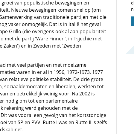
e groei van populistische bewegingen en
d
n
biliteit. Nieuwe bewegingen komen snel op (om
 Samenwerking van traditionele partijen met die
 vaker onmogelijk. Dat is in Italië het geval
pe Grillo (die overigens ook al aan populariteit
and met de partij 'Ware Finnen', in Tsjechië met
eke Zaken') en in Zweden met 'Zweden
had met veel partijen en met moeizame
aties waren in er al in 1956, 1972-1973, 1977
an relatieve politieke stabiliteit. De drie grote
, sociaaldemocraten en liberalen, werkten tot
wamen betrekkelijk weinig voor. Na 2002 is
er nodig om tot een parlementaire
ok rekening werd gehouden met de
 Dit was vooral een gevolg van het kortstondige
ei van SP en PVV. Rutte I was en Rutte II is zelfs
idskabinet.