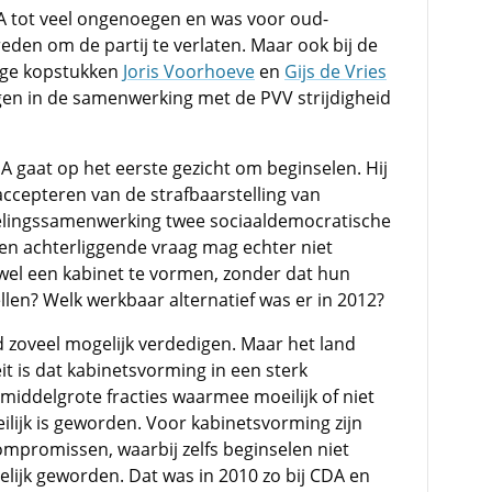
A tot veel ongenoegen en was voor oud-
reden om de partij te verlaten. Maar ook bij de
ige kopstukken
Joris Voorhoeve
en
Gijs de Vries
gen in de samenwerking met de PVV strijdigheid
A gaat op het eerste gezicht om beginselen. Hij
 accepteren van de strafbaarstelling van
ikkelingssamenwerking twee sociaaldemocratische
Een achterliggende vraag mag echter niet
wel een kabinet te vormen, zonder dat hun
ellen? Welk werkbaar alternatief was er in 2012?
d zoveel mogelijk verdedigen. Maar het land
t is dat kabinetsvorming in een sterk
middelgrote fracties waarmee moeilijk of niet
ijk is geworden. Voor kabinetsvorming zijn
compromissen, waarbij zelfs beginselen niet
lijk geworden. Dat was in 2010 zo bij CDA en