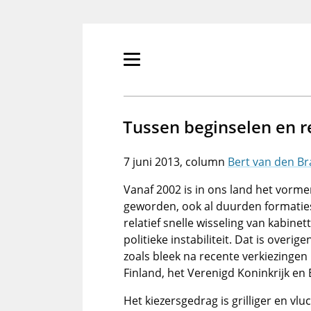
Overslaan
en
naar
de
Primair
inhoud
menu
gaan
tonen/verbergen
Tussen beginselen en re
7 juni 2013
Bert van den Br
Vanaf 2002 is in ons land het vorme
geworden, ook al duurden formaties
relatief snelle wisseling van kabinet
politieke instabiliteit. Dat is overi
zoals bleek na recente verkiezingen i
Finland, het Verenigd Koninkrijk en 
Het kiezersgedrag is grilliger en v