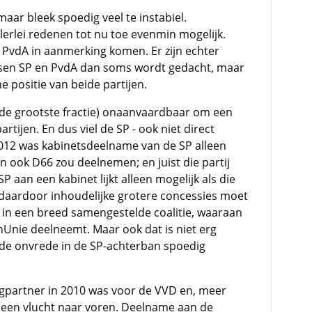
maar bleek spoedig veel te instabiel.
rlei redenen tot nu toe evenmin mogelijk.
 PvdA in aanmerking komen. Er zijn echter
ussen SP en PvdA dan soms wordt gedacht, maar
e positie van beide partijen.
 de grootste fractie) onaanvaardbaar om een
rtijen. En dus viel de SP - ook niet direct
 2012 was kabinetsdeelname van de SP alleen
 ook D66 zou deelnemen; en juist die partij
P aan een kabinet lijkt alleen mogelijk als die
en daardoor inhoudelijke grotere concessies moet
in een breed samengestelde coalitie, waaraan
nUnie deelneemt. Maar ook dat is niet erg
t de onvrede in de SP-achterban spoedig
gpartner in 2010 was voor de VVD en, meer
n een vlucht naar voren. Deelname aan de