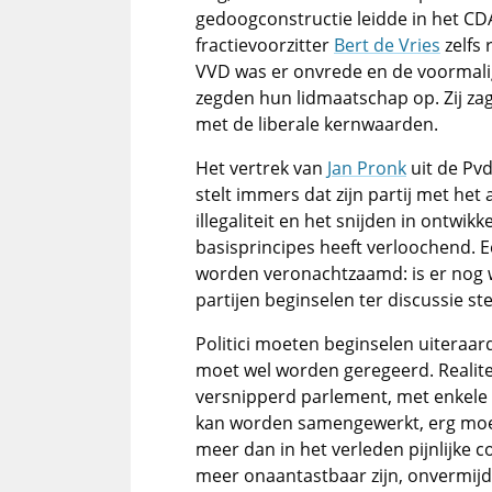
gedoogconstructie leidde in het CD
fractievoorzitter
Bert de Vries
zelfs 
VVD was er onvrede en de voormal
zegden hun lidmaatschap op. Zij za
met de liberale kernwaarden.
Het vertrek van
Jan Pronk
uit de Pvd
stelt immers dat zijn partij met het
illegaliteit en het snijden in ontw
basisprincipes heeft verloochend. 
worden veronachtzaamd: is er nog 
partijen beginselen ter discussie st
Politici moeten beginselen uiteraar
moet wel worden geregeerd. Realitei
versnipperd parlement, met enkele 
kan worden samengewerkt, erg moeil
meer dan in het verleden pijnlijke 
meer onaantastbaar zijn, onvermijde