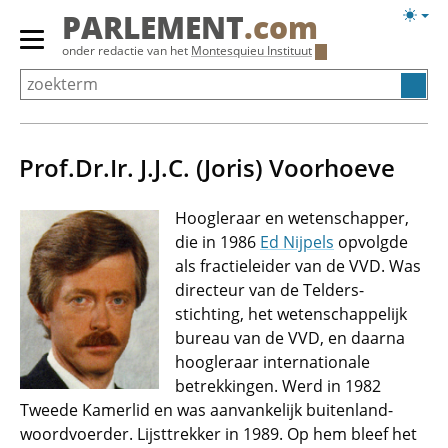
Overslaan
Licht
PARLEMENT
.com
en
weerg
Primair
onder redactie van het
Montesquieu Instituut
naar
menu
de
tonen/verbergen
inhoud
gaan
Prof.Dr.Ir. J.J.C. (Joris) Voorhoeve
Hoogleraar en wetenschapper,
die in 1986
Ed Nijpels
opvolgde
als fractieleider van de VVD. Was
directeur van de Telders-
stichting, het wetenschappelijk
bureau van de VVD, en daarna
hoogleraar internationale
betrekkingen. Werd in 1982
Tweede Kamerlid en was aanvankelijk buitenland-
woordvoerder. Lijsttrekker in 1989. Op hem bleef het