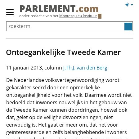
Overslaan
Licht
PARLEMENT
.com
en
weerg
Primair
onder redactie van het
Montesquieu Instituut
naar
menu
de
tonen/verbergen
inhoud
gaan
Ontoegankelijke Tweede Kamer
11 januari 2013
J.Th.J. van den Berg
De Nederlandse volksvertegenwoordiging wordt
gekarakteriseerd door een opmerkelijke
ontoegankelijkheid voor het volk. Daarmee wordt niet
bedoeld dat inwoners nauwelijks in het gebouw van
de Tweede Kamer kunnen doordringen, hoewel ook
dat, gelet op de veiligheidsvoorzieningen, niet
eenvoudig is. Het gaat er meer om, dat het voor
geïnteresseerde en zelfs belanghebbende inwoners