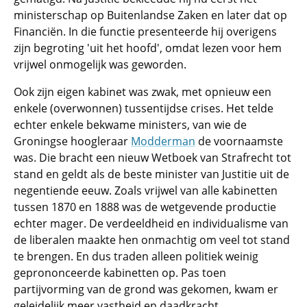
ministerschap op Buitenlandse Zaken en later dat op
Financiën. In die functie presenteerde hij overigens
zijn begroting 'uit het hoofd', omdat lezen voor hem
vrijwel onmogelijk was geworden.
Ook zijn eigen kabinet was zwak, met opnieuw een
enkele (overwonnen) tussentijdse crises. Het telde
echter enkele bekwame ministers, van wie de
Groningse hoogleraar
Modderman
de voornaamste
was. Die bracht een nieuw Wetboek van Strafrecht tot
stand en geldt als de beste minister van Justitie uit de
negentiende eeuw. Zoals vrijwel van alle kabinetten
tussen 1870 en 1888 was de wetgevende productie
echter mager. De verdeeldheid en individualisme van
de liberalen maakte hen onmachtig om veel tot stand
te brengen. En dus traden alleen politiek weinig
geprononceerde kabinetten op. Pas toen
partijvorming van de grond was gekomen, kwam er
geleidelijk meer vastheid en daadkracht.