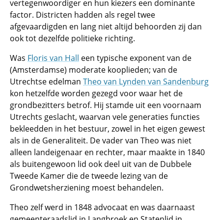
vertegenwoordiger en hun kiezers een dominante
factor. Districten hadden als regel twee
afgevaardigden en lang niet altijd behoorden zij dan
ook tot dezelfde politieke richting.
Was
Floris van Hall
een typische exponent van de
(Amsterdamse) moderate kooplieden; van de
Utrechtse edelman
Theo van Lynden van Sandenburg
kon hetzelfde worden gezegd voor waar het de
grondbezitters betrof. Hij stamde uit een voornaam
Utrechts geslacht, waarvan vele generaties functies
bekleedden in het bestuur, zowel in het eigen gewest
als in de Generaliteit. De vader van Theo was niet
alleen landeigenaar en rechter, maar maakte in 1840
als buitengewoon lid ook deel uit van de Dubbele
Tweede Kamer die de tweede lezing van de
Grondwetsherziening moest behandelen.
Theo zelf werd in 1848 advocaat en was daarnaast
gemeenteraadslid in Langbroek en Statenlid in