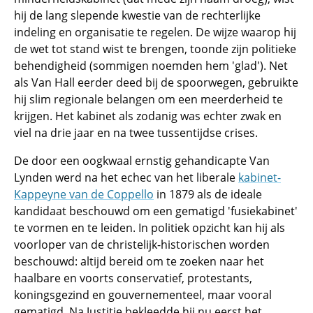
hij de lang slepende kwestie van de rechterlijke
indeling en organisatie te regelen. De wijze waarop hij
de wet tot stand wist te brengen, toonde zijn politieke
behendigheid (sommigen noemden hem 'glad'). Net
als Van Hall eerder deed bij de spoorwegen, gebruikte
hij slim regionale belangen om een meerderheid te
krijgen. Het kabinet als zodanig was echter zwak en
viel na drie jaar en na twee tussentijdse crises.
De door een oogkwaal ernstig gehandicapte Van
Lynden werd na het echec van het liberale
kabinet-
Kappeyne van de Coppello
in 1879 als de ideale
kandidaat beschouwd om een gematigd 'fusiekabinet'
te vormen en te leiden. In politiek opzicht kan hij als
voorloper van de christelijk-historischen worden
beschouwd: altijd bereid om te zoeken naar het
haalbare en voorts conservatief, protestants,
koningsgezind en gouvernementeel, maar vooral
gematigd. Na Justitie bekleedde hij nu eerst het