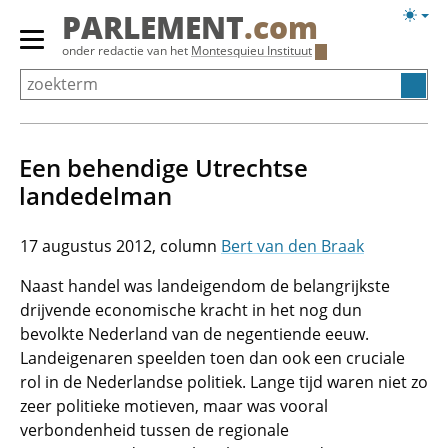
Overslaan
Licht
PARLEMENT
.com
en
weerg
Primair
onder redactie van het
Montesquieu Instituut
naar
menu
de
tonen/verbergen
inhoud
gaan
Een behendige Utrechtse
landedelman
17 augustus 2012
Bert van den Braak
Naast handel was landeigendom de belangrijkste
drijvende economische kracht in het nog dun
bevolkte Nederland van de negentiende eeuw.
Landeigenaren speelden toen dan ook een cruciale
rol in de Nederlandse politiek. Lange tijd waren niet zo
zeer politieke motieven, maar was vooral
verbondenheid tussen de regionale