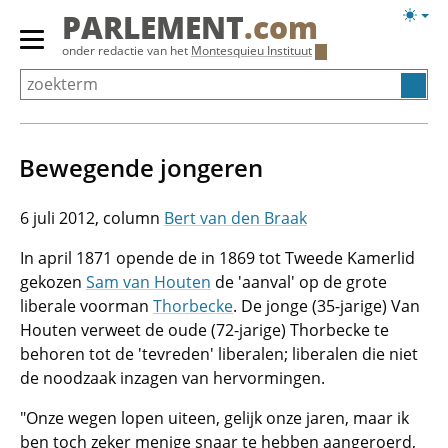
Overslaan
Licht
PARLEMENT
.com
en
weerg
Primair
onder redactie van het
Montesquieu Instituut
naar
menu
de
tonen/verbergen
inhoud
gaan
Bewegende jongeren
6 juli 2012
Bert van den Braak
In april 1871 opende de in 1869 tot Tweede Kamerlid
gekozen
Sam van Houten
de 'aanval' op de grote
liberale voorman
Thorbecke
. De jonge (35-jarige) Van
Houten verweet de oude (72-jarige) Thorbecke te
behoren tot de 'tevreden' liberalen; liberalen die niet
de noodzaak inzagen van hervormingen.
"Onze wegen lopen uiteen, gelijk onze jaren, maar ik
ben toch zeker menige snaar te hebben aangeroerd,