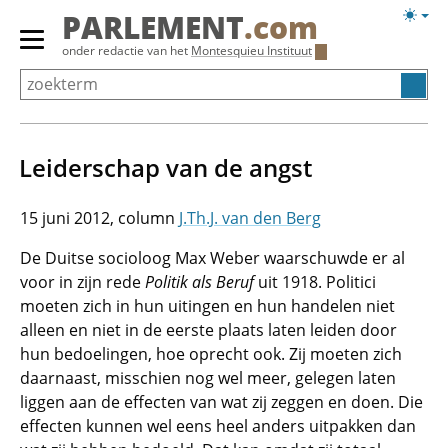
Overslaan
Licht
PARLEMENT
.com
en
weerg
Primair
onder redactie van het
Montesquieu Instituut
naar
menu
de
tonen/verbergen
inhoud
gaan
Leiderschap van de angst
15 juni 2012
J.Th.J. van den Berg
De Duitse socioloog Max Weber waarschuwde er al
voor in zijn rede
Politik als Beruf
uit 1918. Politici
moeten zich in hun uitingen en hun handelen niet
alleen en niet in de eerste plaats laten leiden door
hun bedoelingen, hoe oprecht ook. Zij moeten zich
daarnaast, misschien nog wel meer, gelegen laten
liggen aan de effecten van wat zij zeggen en doen. Die
effecten kunnen wel eens heel anders uitpakken dan