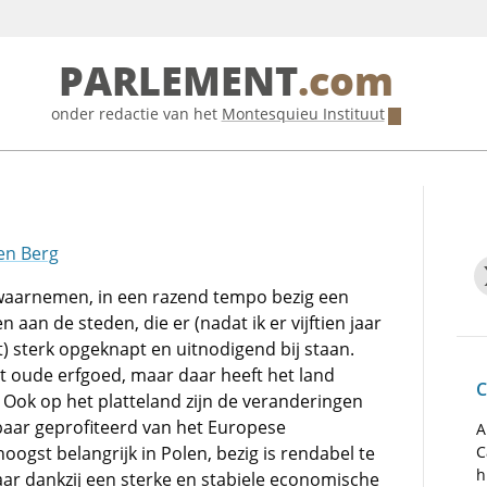
PARLEMENT
.com
onder redactie van het
Montesquieu Instituut
den Berg
 waarnemen, in een razend tempo bezig een
 aan de steden, die er (nadat ik er vijftien jaar
) sterk opgeknapt en uitnodigend bij staan.
 oude erfgoed, maar daar heeft het land
C
Ook op het platteland zijn de veranderingen
baar geprofiteerd van het Europese
A
oogst belangrijk in Polen, bezig is rendabel te
C
h
maar dankzij een sterke en stabiele economische