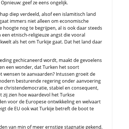
 Opnieuw: geef ze eens ongelijk.
hap diep verdeeld, alsof een islamitisch land
t gaat immers niet alleen om economische
e hoogte nog te begrijpen, al is ook daar steeds
 een etnisch-religieuze angst die vooral
kwelt als het om Turkije gaat. Dat het land daar
reding gechicaneerd wordt, maakt de gevoelens
dien een wonder, dat Turken het soort
iet wensen te aanvaarden? Intussen groeit de
modern besturende regering onder aanvoering
ze christendemocratie, stabiel en consequent,
 zij zien hoe waardevol het Turkse
en voor de Europese ontwikkeling en welvaart
eigt de EU ook wat Turkije betreft de boot te
en van min of meer ernstige stagnatie gekend.