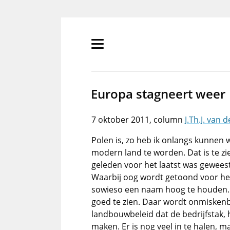
Overslaan
en
naar
de
Primair
inhoud
menu
gaan
tonen/verbergen
Europa stagneert weer
7 oktober 2011
J.Th.J. van 
Polen is, zo heb ik onlangs kunnen
modern land te worden. Dat is te zien
geleden voor het laatst was geweest
Waarbij oog wordt getoond voor het
sowieso een naam hoog te houden. 
goed te zien. Daar wordt onmisken
landbouwbeleid dat de bedrijfstak, h
maken. Er is nog veel in te halen, 