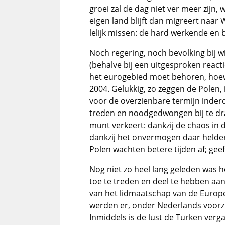
groei zal de dag niet ver meer zijn
eigen land blijft dan migreert naar
lelijk missen: de hard werkende e
Noch regering, noch bevolking bij w
(behalve bij een uitgesproken react
het eurogebied moet behoren, hoewe
2004. Gelukkig, zo zeggen de Polen, 
voor de overzienbare termijn inder
treden en noodgedwongen bij te dra
munt verkeert: dankzij de chaos in
dankzij het onvermogen daar helder
Polen wachten betere tijden af; geef
Nog niet zo heel lang geleden was h
toe te treden en deel te hebben aa
van het lidmaatschap van de Europe
werden er, onder Nederlands voorzi
Inmiddels is de lust de Turken verg