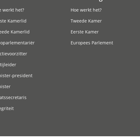
 werkt het?
Hoe werkt het?
ste Kamerlid
Tweede Kamer
eede Kamerlid
Eerste Kamer
roparlementariër
Europees Parlement
ctievoorzitter
tijleider
ister-president
ister
atssecretaris
egriteit