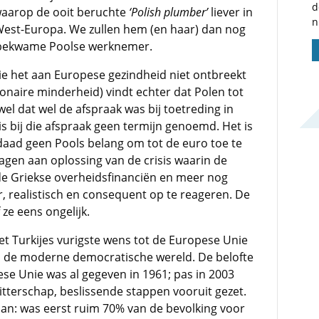
d
, waarop de ooit beruchte
‘Polish plumber’
liever in
n
 West-Europa. We zullen hem (en haar) dan nog
n bekwame Poolse werknemer.
ie het aan Europese gezindheid niet ontbreekt
ionaire minderheid) vindt echter dat Polen tot
l dat wel de afspraak was bij toetreding in
is bij die afspraak geen termijn genoemd. Het is
daad geen Pools belang om tot de euro toe te
gen aan oplossing van de crisis waarin de
 de Griekse overheidsfinanciën en meer nog
, realistisch en consequent op te reageren. De
 ze eens ongelijk.
et Turkijes vurigste wens tot de Europese Unie
n de moderne democratische wereld. De belofte
se Unie was al gegeven in 1961; pas in 2003
tterschap, beslissende stappen vooruit gezet.
aan: was eerst ruim 70% van de bevolking voor