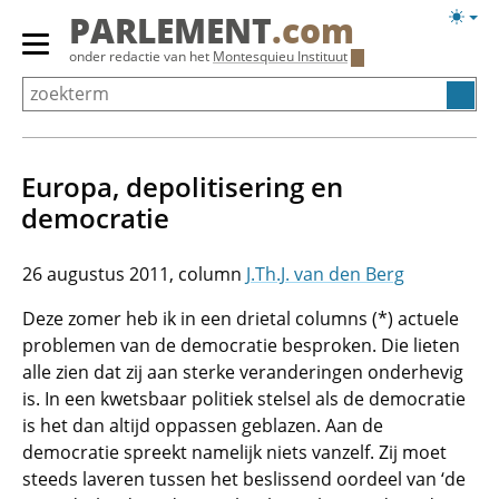
Overslaan
Licht
PARLEMENT
.com
en
weerg
Primair
onder redactie van het
Montesquieu Instituut
naar
menu
de
tonen/verbergen
inhoud
gaan
Europa, depolitisering en
democratie
26 augustus 2011
J.Th.J. van den Berg
Deze zomer heb ik in een drietal columns (*) actuele
problemen van de democratie besproken. Die lieten
alle zien dat zij aan sterke veranderingen onderhevig
is. In een kwetsbaar politiek stelsel als de democratie
is het dan altijd oppassen geblazen. Aan de
democratie spreekt namelijk niets vanzelf. Zij moet
steeds laveren tussen het beslissend oordeel van ‘de