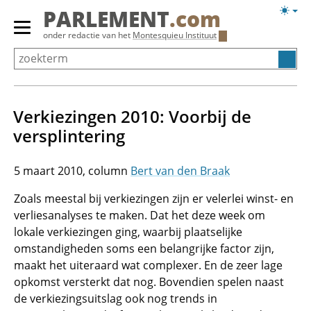
Overslaan
Licht
PARLEMENT
.com
en
weerg
Primair
onder redactie van het
Montesquieu Instituut
naar
menu
de
tonen/verbergen
inhoud
gaan
Verkiezingen 2010: Voorbij de
versplintering
5 maart 2010
Bert van den Braak
Zoals meestal bij verkiezingen zijn er velerlei winst- en
verliesanalyses te maken. Dat het deze week om
lokale verkiezingen ging, waarbij plaatselijke
omstandigheden soms een belangrijke factor zijn,
maakt het uiteraard wat complexer. En de zeer lage
opkomst versterkt dat nog. Bovendien spelen naast
de verkiezingsuitslag ook nog trends in