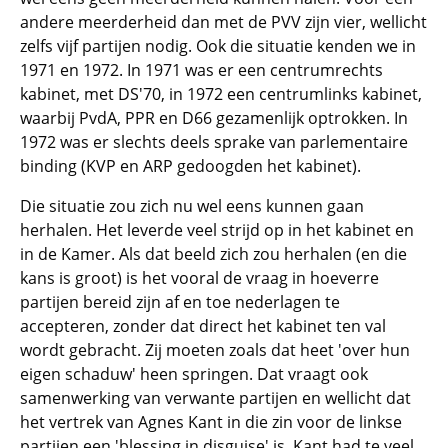
andere meerderheid dan met de PVV zijn vier, wellicht
zelfs vijf partijen nodig. Ook die situatie kenden we in
1971 en 1972. In 1971 was er een centrumrechts
kabinet, met DS'70, in 1972 een centrumlinks kabinet,
waarbij PvdA, PPR en D66 gezamenlijk optrokken. In
1972 was er slechts deels sprake van parlementaire
binding (KVP en ARP gedoogden het kabinet).
Die situatie zou zich nu wel eens kunnen gaan
herhalen. Het leverde veel strijd op in het kabinet en
in de Kamer. Als dat beeld zich zou herhalen (en die
kans is groot) is het vooral de vraag in hoeverre
partijen bereid zijn af en toe nederlagen te
accepteren, zonder dat direct het kabinet ten val
wordt gebracht. Zij moeten zoals dat heet 'over hun
eigen schaduw' heen springen. Dat vraagt ook
samenwerking van verwante partijen en wellicht dat
het vertrek van Agnes Kant in die zin voor de linkse
partijen een 'blessing in disguise' is. Kant had te veel