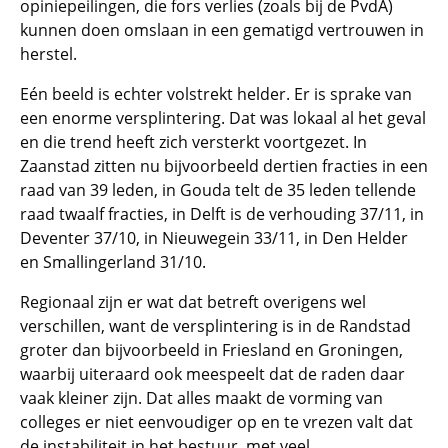
opiniepeilingen, die fors verlies (zoals bij de PvdA)
kunnen doen omslaan in een gematigd vertrouwen in
herstel.
Eén beeld is echter volstrekt helder. Er is sprake van
een enorme versplintering. Dat was lokaal al het geval
en die trend heeft zich versterkt voortgezet. In
Zaanstad zitten nu bijvoorbeeld dertien fracties in een
raad van 39 leden, in Gouda telt de 35 leden tellende
raad twaalf fracties, in Delft is de verhouding 37/11, in
Deventer 37/10, in Nieuwegein 33/11, in Den Helder
en Smallingerland 31/10.
Regionaal zijn er wat dat betreft overigens wel
verschillen, want de versplintering is in de Randstad
groter dan bijvoorbeeld in Friesland en Groningen,
waarbij uiteraard ook meespeelt dat de raden daar
vaak kleiner zijn. Dat alles maakt de vorming van
colleges er niet eenvoudiger op en te vrezen valt dat
de instabiliteit in het bestuur, met veel