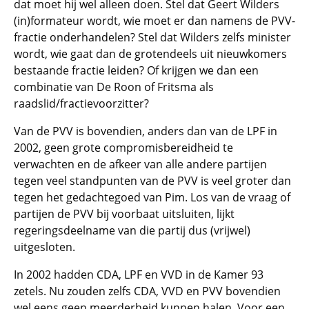
dat moet hij wel alleen doen. Stel dat Geert Wilders
(in)formateur wordt, wie moet er dan namens de PVV-
fractie onderhandelen? Stel dat Wilders zelfs minister
wordt, wie gaat dan de grotendeels uit nieuwkomers
bestaande fractie leiden? Of krijgen we dan een
combinatie van De Roon of Fritsma als
raadslid/fractievoorzitter?
Van de PVV is bovendien, anders dan van de LPF in
2002, geen grote compromisbereidheid te
verwachten en de afkeer van alle andere partijen
tegen veel standpunten van de PVV is veel groter dan
tegen het gedachtegoed van Pim. Los van de vraag of
partijen de PVV bij voorbaat uitsluiten, lijkt
regeringsdeelname van die partij dus (vrijwel)
uitgesloten.
In 2002 hadden CDA, LPF en VVD in de Kamer 93
zetels. Nu zouden zelfs CDA, VVD en PVV bovendien
wel eens geen meerderheid kunnen halen. Voor een