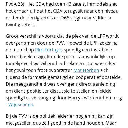
PvdA 23). Het CDA had toen 43 zetels. Inmiddels ziet
het ernaar uit dat het CDA terugvalt naar een niveau
onder de dertig zetels en D66 stijgt naar vijftien a
twintig zetels.
Groot verschil is voorts dat de plek van de LPF wordt
overgenomen door de PVV. Hoewel de LPF, zeker na
de moord op
Pim Fortuyn
, spoedig een instabiele
factor bleek te zijn, kon die partij - aanvankelijk - op
tamelijk veel welwillendheid rekenen. Dat was zeker
het geval toen fractievoorzitter
Mat Herben
zich
tijdens de formatie gematigd en coöperatief opstelde.
Die meegaandheid was overigens direct aanleiding
om diens positie ter discussie te stellen en leidde
spoedig tot vervanging door Harry - wie kent hem nog
-
Wijnschenk
.
Bij de PVV is de politiek leider er nog en hij kan zijn
metgezellen dus zelf goed in de hand houden. Maar