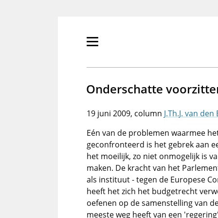
Overslaan
en
naar
de
Primair
inhoud
menu
gaan
tonen/verbergen
Onderschatte voorzitte
19 juni 2009
J.Th.J. van den
Eén van de problemen waarmee het
geconfronteerd is het gebrek aan ee
het moeilijk, zo niet onmogelijk is 
maken. De kracht van het Parlement 
als instituut - tegen de Europese C
heeft het zich het budgetrecht ver
oefenen op de samenstelling van d
meeste weg heeft van een 'regering'