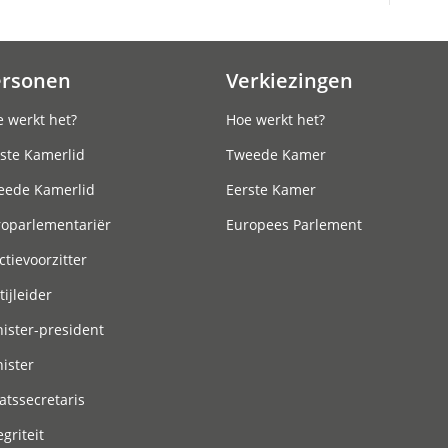
ersonen
Verkiezingen
 werkt het?
Hoe werkt het?
ste Kamerlid
Tweede Kamer
eede Kamerlid
Eerste Kamer
roparlementariër
Europees Parlement
ctievoorzitter
tijleider
ister-president
ister
atssecretaris
egriteit