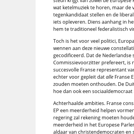
steun krijgt van zowel de Europese 
wat ketelmuziek te horen, maar de 
tegenkandidaat stellen en de liber
iets opleveren. Diens aanhang in he
hem te traditioneel federalistisch v
Toch is het voor veel politici, Euro
wennen aan deze nieuwe constellati
gecodificeerd. Dat de Nederlandse
Commissievoorzitter prefereert, is n
succesvolle Franse representant va
echter voor gepleit dat
alle
Franse E
zouden moeten onthouden. De Duitse
hoe dan ook een sociaaldemocraat 
Achterhaalde ambities. Franse cons
EP een meerderheid helpen vormen 
regering zal rekening moeten houd
meerderheid in het Europese Parleme
aldaar van christendemocraten en so