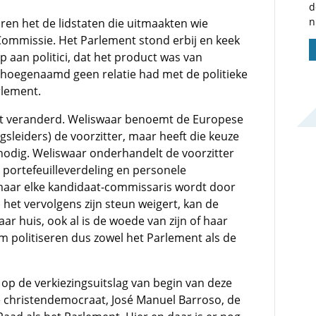
d
n
ren het de lidstaten die uitmaakten wie
Commissie. Het Parlement stond erbij en keek
op aan politici, dat het product was van
 hoegenaamd geen relatie had met de politieke
rlement.
at veranderd. Weliswaar benoemt de Europese
sleiders) de voorzitter, maar heeft die keuze
odig. Weliswaar onderhandelt de voorzitter
 portefeuilleverdeling en personele
 maar elke kandidaat-commissaris wordt door
s het vervolgens zijn steun weigert, kan de
ar huis, ook al is de woede van zijn of haar
m politiseren dus zowel het Parlement als de
t op de verkiezingsuitslag van begin van deze
 christendemocraat, José Manuel Barroso, de