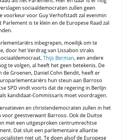
Raad als het Parlement. Hier en daar is er nog
verslagen sociaaldemocraten zullen geen
ale voorkeur voor Guy Verhofstadt zal evenmin
t Parlement is te klein en de Europese Raad zal
inden.
parlementariërs inbegrepen, moeilijk om te
e, door het Verdrag van Lissabon straks
 sociaaldemocraat,
Thijs Berman
, een andere
og te volgen, al heeft het geen betekenis. De
n de Groenen, Daniel Cohn Bendit, heeft er
uroparlementariërs hun steun aan Barroso
 SPD vindt voorts dat de regering in Berlijn
als kandidaat-Commissaris moet voordragen.
ervatieven en christendemocraten zullen in het
voor geestverwant Barroso. Ook de Duitse
en met een uitgesproken centrumrechtse
nt. Dat sluit een parlementaire alliantie
cialisten niet uit. Te doen alsof de Europese