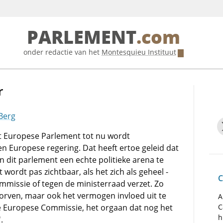
PARLEMENT
.com
onder redactie van het
Montesquieu Instituut
r
 Berg
 Europese Parlement tot nu wordt
n Europese regering. Dat heeft ertoe geleid dat
van dit parlement een echte politieke arena te
wordt pas zichtbaar, als het zich als geheel -
C
ommissie of tegen de ministerraad verzet. Zo
worven, maar ook het vermogen invloed uit te
A
e Europese Commissie, het orgaan dat nog het
C
h
.