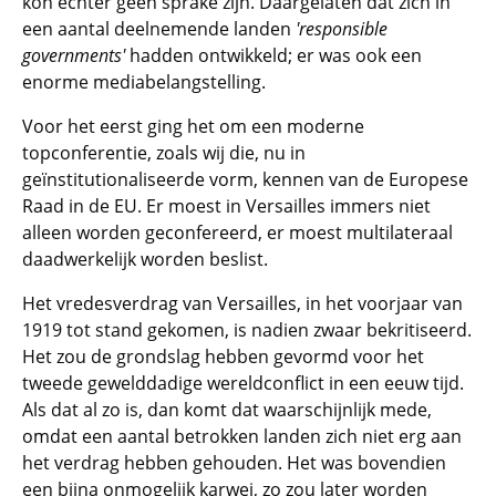
kon echter geen sprake zijn. Daargelaten dat zich in
een aantal deelnemende landen
'responsible
governments'
hadden ontwikkeld; er was ook een
enorme mediabelangstelling.
Voor het eerst ging het om een moderne
topconferentie, zoals wij die, nu in
geïnstitutionaliseerde vorm, kennen van de Europese
Raad in de EU. Er moest in Versailles immers niet
alleen worden geconfereerd, er moest multilateraal
daadwerkelijk worden beslist.
Het vredesverdrag van Versailles, in het voorjaar van
1919 tot stand gekomen, is nadien zwaar bekritiseerd.
Het zou de grondslag hebben gevormd voor het
tweede gewelddadige wereldconflict in een eeuw tijd.
Als dat al zo is, dan komt dat waarschijnlijk mede,
omdat een aantal betrokken landen zich niet erg aan
het verdrag hebben gehouden. Het was bovendien
een bijna onmogelijk karwei, zo zou later worden