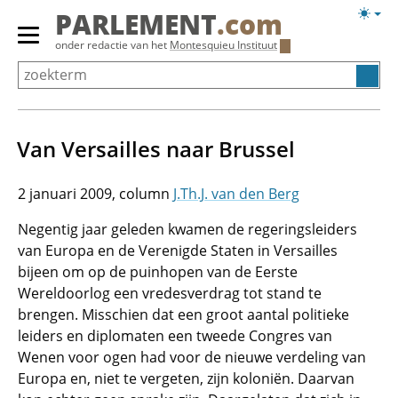
Overslaan
Licht
PARLEMENT
.com
en
weerg
Primair
onder redactie van het
Montesquieu Instituut
naar
menu
de
tonen/verbergen
inhoud
gaan
Van Versailles naar Brussel
2 januari 2009
J.Th.J. van den Berg
Negentig jaar geleden kwamen de regeringsleiders
van Europa en de Verenigde Staten in Versailles
bijeen om op de puinhopen van de Eerste
Wereldoorlog een vredesverdrag tot stand te
brengen. Misschien dat een groot aantal politieke
leiders en diplomaten een tweede Congres van
Wenen voor ogen had voor de nieuwe verdeling van
Europa en, niet te vergeten, zijn koloniën. Daarvan