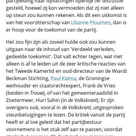
partijleiding haar opvattingen openlijk ter discussie
gesteld, hoewel zij kon vermoeden dat zij niet alleen
op steun zou kunnen rekenen. Als dit een uitkomst is
van het voorzitterschap van
Lilianne Ploumen
, dan is
er hoop voor de toekomst van de partij.
Het zou fijn zijn als zoveel hulde ook zou kunnen
uitgaan naar de inhoud van 'Verdeeld verleden,
gedeelde toekomst'. Dat valt echter tegen, wat niet
alleen is af te leiden uit de zeer kritische reacties van
het Tweede Kamerlid en oud-directeur van de Wiardi
Beckman Stichting,
Paul Kalma
, de Groningse
wethouder en staatsrechtexpert, Frank de Vries
(beiden in
Trouw
), of van het gemeenteraadslid in
Zoetermeer, Huri Sahin (in
de Volkskrant
). Er zijn
overigens ook, vooral in
de Volkskrant
, uitgesproken
steunbetuigingen te lezen. De kritiek vanuit de partij
heeft er al toe geleid dat het partijbestuur
voornemens is het stuk zelf aan te passen, voordat