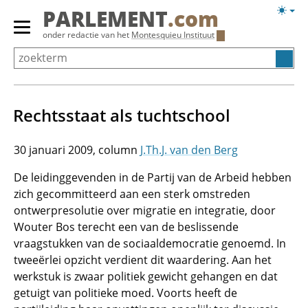
Overslaan
Licht
PARLEMENT
.com
en
weerg
Primair
onder redactie van het
Montesquieu Instituut
naar
menu
de
tonen/verbergen
inhoud
gaan
Rechtsstaat als tuchtschool
30 januari 2009
J.Th.J. van den Berg
De leidinggevenden in de Partij van de Arbeid hebben
zich gecommitteerd aan een sterk omstreden
ontwerpresolutie over migratie en integratie, door
Wouter Bos terecht een van de beslissende
vraagstukken van de sociaaldemocratie genoemd. In
tweeërlei opzicht verdient dit waardering. Aan het
werkstuk is zwaar politiek gewicht gehangen en dat
getuigt van politieke moed. Voorts heeft de