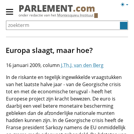
Overslaan
Licht
PARLEMENT
.com
en
weerg
Primair
onder redactie van het
Montesquieu Instituut
naar
menu
de
tonen/verbergen
inhoud
gaan
Europa slaagt, maar hoe?
16 januari 2009
J.Th.J. van den Berg
In de riskante en tegelijk ingewikkelde vraagstukken
van het laatste halve jaar - van de Georgische crisis
tot en met de economische terugval - heeft het
Europese project zijn kracht bewezen. De euro is
daarbij een veel betere monetaire bescherming
gebleken dan de afzonderlijke nationale munten
hadden kunnen zijn. In de Georgische crisis heeft de
Franse president Sarkozy namens de EU onmiddellijk