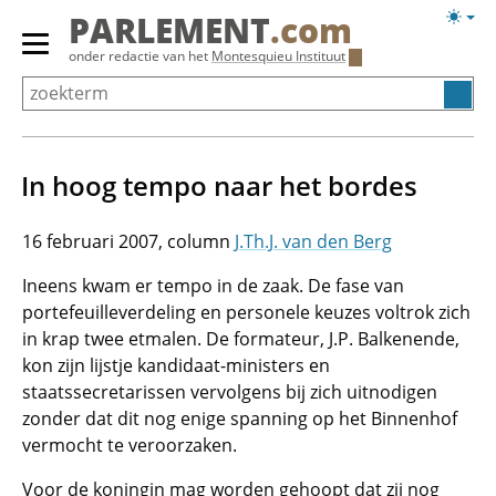
Overslaan
Licht
PARLEMENT
.com
en
weerg
Primair
onder redactie van het
Montesquieu Instituut
naar
menu
de
tonen/verbergen
inhoud
gaan
In hoog tempo naar het bordes
16 februari 2007
J.Th.J. van den Berg
Ineens kwam er tempo in de zaak. De fase van
portefeuilleverdeling en personele keuzes voltrok zich
in krap twee etmalen. De formateur, J.P. Balkenende,
kon zijn lijstje kandidaat-ministers en
staatssecretarissen vervolgens bij zich uitnodigen
zonder dat dit nog enige spanning op het Binnenhof
vermocht te veroorzaken.
Voor de koningin mag worden gehoopt dat zij nog