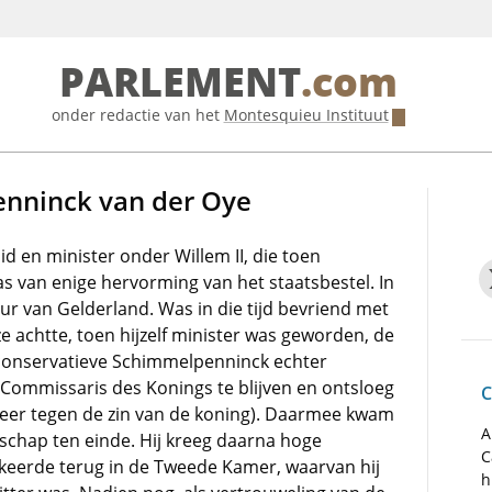
PARLEMENT
.com
onder redactie van het
Montesquieu Instituut
nninck van der Oye
d en minister onder Willem II, die toen
s van enige hervorming van het staatsbestel. In
r van Gelderland. Was in die tijd bevriend met
 achtte, toen hijzelf minister was geworden, de
e conservatieve Schimmelpenninck echter
Commissaris des Konings te blijven en ontsloeg
C
er tegen de zin van de koning). Daarmee kwam
A
schap ten einde. Hij kreeg daarna hoge
C
 keerde terug in de Tweede Kamer, waarvan hij
h