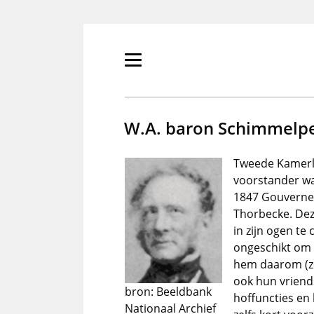
Overslaan
en
naar
de
Primair
inhoud
menu
gaan
tonen/verbergen
W.A. baron Schimmelpe
Tweede Kamerli
voorstander wa
1847 Gouverneu
Thorbecke. Deze
in zijn ogen t
ongeschikt om 
hem daarom (ze
ook hun vriend
bron: Beeldbank
hoffuncties en
Nationaal Archief