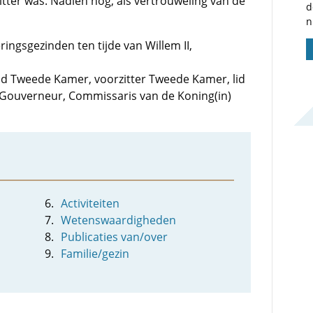
zitter was. Nadien nog, als vertrouweling van de
d
n
ingsgezinden ten tijde van Willem II,
 lid Tweede Kamer, voorzitter Tweede Kamer, lid
l Gouverneur, Commissaris van de Koning(in)
Activiteiten
Wetenswaardigheden
Publicaties van/over
Familie/gezin