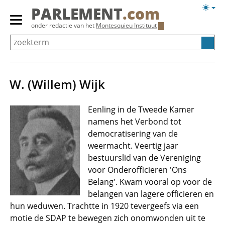
Overslaan
Licht
PARLEMENT
.com
en
weerg
Primair
onder redactie van het
Montesquieu Instituut
naar
menu
de
tonen/verbergen
inhoud
gaan
W. (Willem) Wijk
Eenling in de Tweede Kamer
namens het Verbond tot
democratisering van de
weermacht. Veertig jaar
bestuurslid van de Vereniging
voor Onderofficieren 'Ons
Belang'. Kwam vooral op voor de
belangen van lagere officieren en
hun weduwen. Trachtte in 1920 tevergeefs via een
motie de SDAP te bewegen zich onomwonden uit te