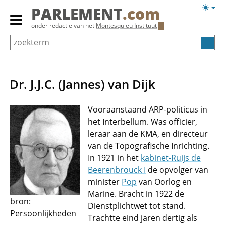
Overslaan
Licht
PARLEMENT
.com
en
weerg
Primair
onder redactie van het
Montesquieu Instituut
naar
menu
de
tonen/verbergen
inhoud
gaan
Dr. J.J.C. (Jannes) van Dijk
Vooraanstaand ARP-politicus in
het Interbellum. Was officier,
leraar aan de KMA, en directeur
van de Topografische Inrichting.
In 1921 in het
kabinet-Ruijs de
Beerenbrouck I
de opvolger van
minister
Pop
van Oorlog en
Marine. Bracht in 1922 de
bron:
Dienstplichtwet tot stand.
Persoonlijkheden
Trachtte eind jaren dertig als