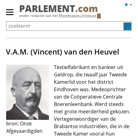
Overslaan
Licht
PARLEMENT
.com
en
weerg
Primair
onder redactie van het
Montesquieu Instituut
naar
menu
de
tonen/verbergen
inhoud
gaan
V.A.M. (Vincent) van den Heuvel
Textielfabrikant en bankier uit
Geldrop, die twaalf jaar Tweede
Kamerlid voor het district
Eindhoven was. Medeoprichter
van de Coöperatieve Centrale
Boerenleenbank. Werd steeds
met grote meerderheid gekozen.
Vertegenwoordiger van de
bron: Onze
Brabantse industriëlen, die in de
Afgevaardigden
Tweede Kamer vooral hun