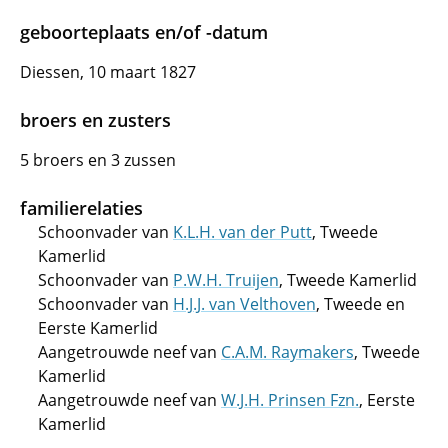
geboorteplaats en/of -datum
Diessen, 10 maart 1827
broers en zusters
5 broers en 3 zussen
familierelaties
Schoonvader van
K.L.H. van der Putt
, Tweede
Kamerlid
Schoonvader van
P.W.H. Truijen
, Tweede Kamerlid
Schoonvader van
H.J.J. van Velthoven
, Tweede en
Eerste Kamerlid
Aangetrouwde neef van
C.A.M. Raymakers
, Tweede
Kamerlid
Aangetrouwde neef van
W.J.H. Prinsen Fzn.
, Eerste
Kamerlid