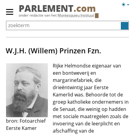
Overslaan
Licht
PARLEMENT
.com
en
weerg
Primair
onder redactie van het
Montesquieu Instituut
naar
menu
de
tonen/verbergen
inhoud
gaan
W.J.H. (Willem) Prinzen Fzn.
Rijke Helmondse eigenaar van
een bontweverij en
margarinefabriek, die
drieëntwintig jaar Eerste
Kamerlid was. Behoorde tot de
groep katholieke ondernemers in
de Senaat, die weinig op hadden
met sociale maatregelen zoals de
bron: Fotoarchief
invoering van de leerplicht en
Eerste Kamer
afschaffing van de