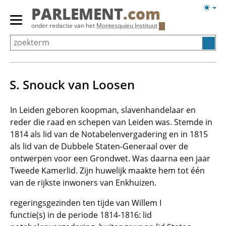
Overslaan
Licht
PARLEMENT
.com
en
weerg
Primair
onder redactie van het
Montesquieu Instituut
naar
menu
de
tonen/verbergen
inhoud
gaan
S. Snouck van Loosen
In Leiden geboren koopman, slavenhandelaar en
reder die raad en schepen van Leiden was. Stemde in
1814 als lid van de Notabelenvergadering en in 1815
als lid van de Dubbele Staten-Generaal over de
ontwerpen voor een Grondwet. Was daarna een jaar
Tweede Kamerlid. Zijn huwelijk maakte hem tot één
van de rijkste inwoners van Enkhuizen.
regeringsgezinden ten tijde van Willem I
functie(s) in de periode 1814-1816: lid