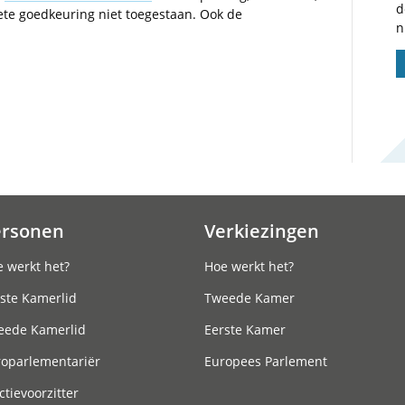
d
iete goedkeuring niet toegestaan. Ook de
n
ersonen
Verkiezingen
 werkt het?
Hoe werkt het?
ste Kamerlid
Tweede Kamer
eede Kamerlid
Eerste Kamer
roparlementariër
Europees Parlement
ctievoorzitter