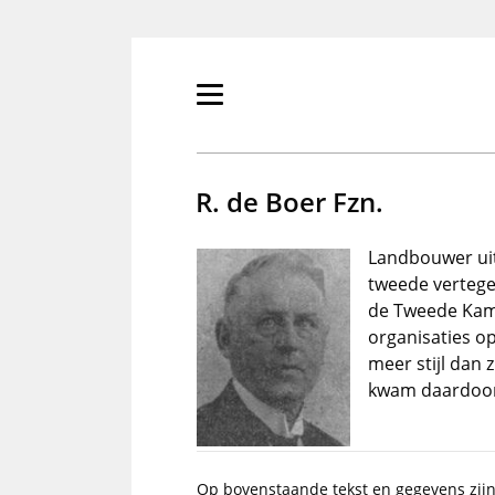
Overslaan
en
naar
de
Primair
inhoud
menu
gaan
tonen/verbergen
R. de Boer Fzn.
Landbouwer uit 
tweede verteg
de Tweede Kame
organisaties op
meer stijl dan
kwam daardoor 
Op bovenstaande tekst en gegevens zij