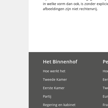
in welke vorm dan ook, is zonder explic
afbeeldingen zijn niet rechtenvrij.
Het Binnenhof
P
Hoofdnavigatie
Hoe werkt het
Hoe
Tweede Kamer
Eer
Eerste Kamer
Tw
Partij
Eu
Regering en kabinet
Fra