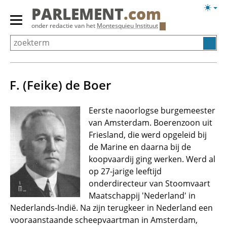
Overslaan
Licht
PARLEMENT
.com
en
weerg
Primair
onder redactie van het
Montesquieu Instituut
naar
menu
de
tonen/verbergen
inhoud
gaan
F. (Feike) de Boer
Eerste naoorlogse burgemeester
van Amsterdam. Boerenzoon uit
Friesland, die werd opgeleid bij
de Marine en daarna bij de
koopvaardij ging werken. Werd al
op 27-jarige leeftijd
onderdirecteur van Stoomvaart
Maatschappij 'Nederland' in
Nederlands-Indië. Na zijn terugkeer in Nederland een
vooraanstaande scheepvaartman in Amsterdam,