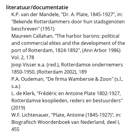
literatuur/documentatie
K.P. van der Mandele, "Dr. A. Plate, 1845-1927", in:
"Bekende Rotterdammers door hun stadsgenoten
beschreven" (1951)
Maureen Callahan, "The harbor barons: political
and commercial elites and the development of the
port of Rotterdam, 1824-1892", (Ann Arbor 1986)
Vol. 2, 178
Joop Visser e.a. (red.), Rotterdamse ondernemers
1850-1950, (Rotterdam 2002), 189
P.A. Oudeman, "De firma Wambersie & Zoon" (s.l.,
s.a.)
L. de Klerk, "Frédéric en Antoine Plate 1802-1927,
Rotterdamse kooplieden, reders en bestuurders"
(2019)
W.F. Lichtenauer, "Plate, Antoine (1845-1927)", in:
Biografisch Woordenboek van Nederland, deel I,
455