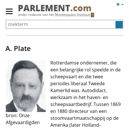
Overslaan
Licht
PARLEMENT
.com
en
weerg
Primair
onder redactie van het
Montesquieu Instituut
naar
menu
de
tonen/verbergen
inhoud
gaan
A. Plate
Rotterdamse ondernemer, die
een belangrijke rol speelde in de
scheepvaart en die twee
periodes liberaal Tweede
Kamerlid was. Autodidact,
werkzaam in het haven- en
scheepvaartbedrijf. Tussen 1869
en 1880 directeur van een
bron: Onze
stoomvaartmaatschappij op de
Afgevaardigden
Amerika (later Holland-