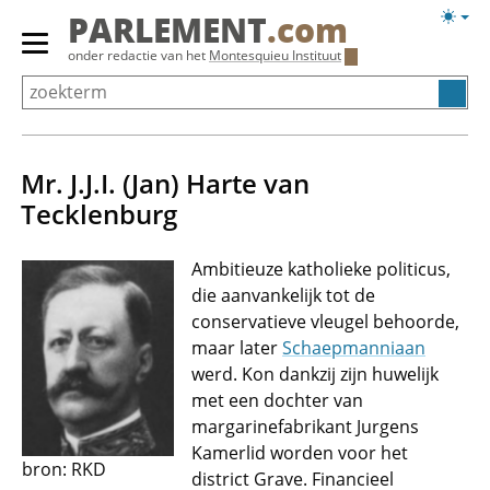
Overslaan
Licht
PARLEMENT
.com
en
weerg
Primair
onder redactie van het
Montesquieu Instituut
naar
menu
de
tonen/verbergen
inhoud
gaan
Mr. J.J.I. (Jan) Harte van
Tecklenburg
Ambitieuze katholieke politicus,
die aanvankelijk tot de
conservatieve vleugel behoorde,
maar later
Schaepmanniaan
werd. Kon dankzij zijn huwelijk
met een dochter van
margarinefabrikant Jurgens
Kamerlid worden voor het
bron: RKD
district Grave. Financieel