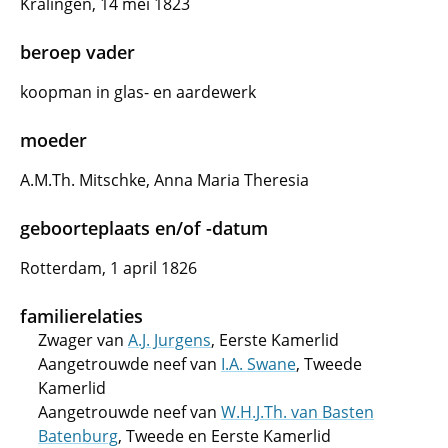
Kralingen, 14 mei 1823
beroep vader
koopman in glas- en aardewerk
moeder
A.M.Th. Mitschke, Anna Maria Theresia
geboorteplaats en/of -datum
Rotterdam, 1 april 1826
familierelaties
Zwager van
A.J. Jurgens
, Eerste Kamerlid
Aangetrouwde neef van
I.A. Swane
, Tweede
Kamerlid
Aangetrouwde neef van
W.H.J.Th. van Basten
Batenburg
, Tweede en Eerste Kamerlid