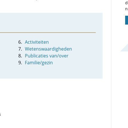
d
n
Activiteiten
Wetenswaardigheden
Publicaties van/over
Familie/gezin
s