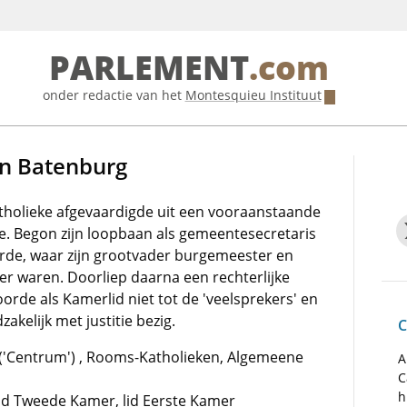
PARLEMENT
.com
onder redactie van het
Montesquieu Instituut
en Batenburg
tholieke afgevaardigde uit een vooraanstaande
ie. Begon zijn loopbaan als gemeentesecretaris
rde, waar zijn grootvader burgemeester en
r waren. Doorliep daarna een rechterlijke
rde als Kamerlid niet tot de 'veelsprekers' en
zakelijk met justitie bezig.
C
'Centrum') , Rooms-Katholieken, Algemeene
A
C
h
 lid Tweede Kamer, lid Eerste Kamer