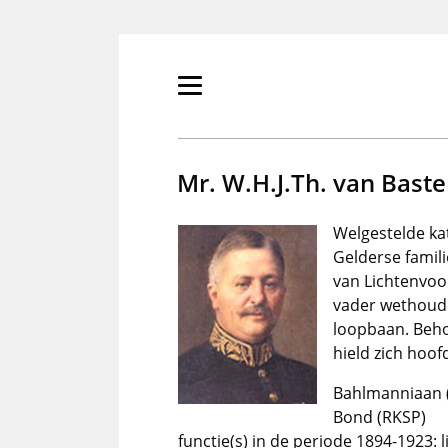
Overslaan
en
naar
de
Primair
inhoud
menu
gaan
tonen/verbergen
Mr. W.H.J.Th. van Bast
Welgestelde ka
Gelderse famil
van Lichtenvoo
vader wethoude
loopbaan. Behoo
hield zich hoofd
Bahlmanniaan (
Bond (RKSP)
functie(s) in de periode 1894-1923: