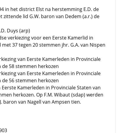
894 in het district Elst na herstemming E.D. de
het zittende lid G.W. baron van Dedem (a.r.) de
A.D. Duys (arp)
jdse verkiezing voor een Eerste Kamerlid in
d met 37 tegen 20 stemmen jhr. G.A. van Nispen
rkiezing van Eerste Kamerleden in Provinciale
an de 58 stemmen herkozen
rkiezing van Eerste Kamerleden in Provinciale
an de 56 stemmen herkozen
n Eerste Kamerleden in Provinciale Staten van
mmen herkozen. Op F.M. Wibaut (sdap) werden
J. baron van Nagell van Ampsen tien.
1903