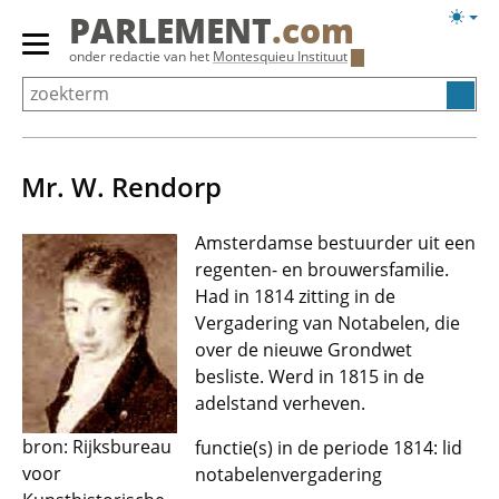
Overslaan
Licht
PARLEMENT
.com
en
weerg
Primair
onder redactie van het
Montesquieu Instituut
naar
menu
de
tonen/verbergen
inhoud
gaan
Mr. W. Rendorp
Amsterdamse bestuurder uit een
regenten- en brouwersfamilie.
Had in 1814 zitting in de
Vergadering van Notabelen, die
over de nieuwe Grondwet
besliste. Werd in 1815 in de
adelstand verheven.
bron: Rijksbureau
functie(s) in de periode 1814: lid
voor
notabelenvergadering