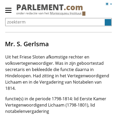
Overslaan
Licht
PARLEMENT
.com
en
weerg
Primair
onder redactie van het
Montesquieu Instituut
naar
menu
de
tonen/verbergen
inhoud
gaan
Mr. S. Gerlsma
Uit het Friese Sloten afkomstige rechter en
volksvertegenwoordiger. Was in zijn geboortestad
secretaris en bekleedde die functie daarna in
Hindeloopen. Had zitting in het Vertegenwoordigend
Lichaam en in de Vergadering van Notabelen van
1814.
functie(s) in de periode 1798-1814: lid Eerste Kamer
Vertegenwoordigend Lichaam (1798-1801), lid
notabelenvergadering