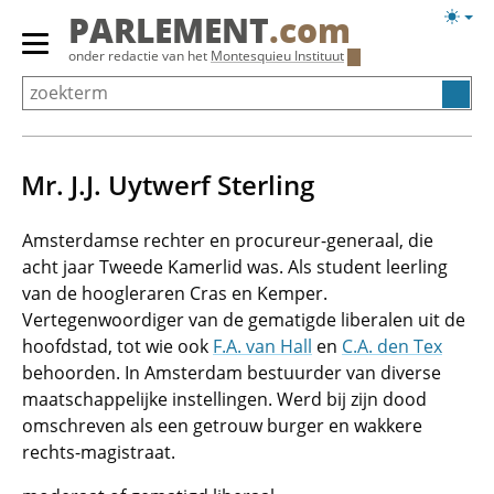
Overslaan
Licht
PARLEMENT
.com
en
weerg
Primair
onder redactie van het
Montesquieu Instituut
naar
menu
de
tonen/verbergen
inhoud
gaan
Mr. J.J. Uytwerf Sterling
Amsterdamse rechter en procureur-generaal, die
acht jaar Tweede Kamerlid was. Als student leerling
van de hoogleraren Cras en Kemper.
Vertegenwoordiger van de gematigde liberalen uit de
hoofdstad, tot wie ook
F.A. van Hall
en
C.A. den Tex
behoorden. In Amsterdam bestuurder van diverse
maatschappelijke instellingen. Werd bij zijn dood
omschreven als een getrouw burger en wakkere
rechts-magistraat.