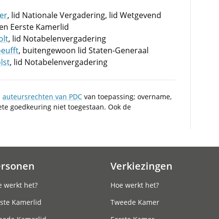
ier
, lid Nationale Vergadering, lid Wetgevend
 en Eerste Kamerlid
olt
, lid Notabelenvergadering
oeufft
, buitengewoon lid Staten-Generaal
lst
, lid Notabelenvergadering
n
auteursrechten van PDC
van toepassing; overname,
iete goedkeuring niet toegestaan. Ook de
ersonen
Verkiezingen
 werkt het?
Hoe werkt het?
ste Kamerlid
Tweede Kamer