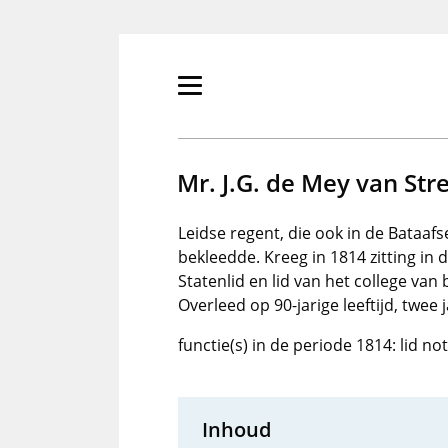
Overslaan
en
naar
de
Primair
inhoud
menu
gaan
tonen/verbergen
Mr. J.G. de Mey van Str
Leidse regent, die ook in de Bataafs
bekleedde. Kreeg in 1814 zitting i
Statenlid en lid van het college v
Overleed op 90-jarige leeftijd, twee j
functie(s) in de periode 1814: lid n
Inhoud