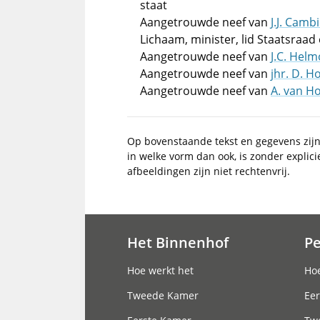
staat
Aangetrouwde neef van
J.J. Camb
Lichaam, minister, lid Staatsraad
Aangetrouwde neef van
J.C. Helm
Aangetrouwde neef van
jhr. D. H
Aangetrouwde neef van
A. van Ho
Op bovenstaande tekst en gegevens zij
in welke vorm dan ook, is zonder explic
afbeeldingen zijn niet rechtenvrij.
Het Binnenhof
P
Hoofdnavigatie
Hoe werkt het
Hoe
Tweede Kamer
Eer