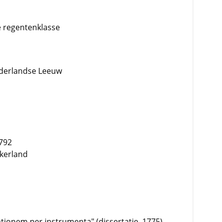
e regentenklasse
derlandse Leeuw
1792
kkerland
tionem per instrumenta" (dissertatie, 1775)