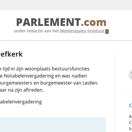
PARLEMENT
.com
onder redactie van het
Montesquieu Instituut
eefkerk
e tijd in zijn woonplaats bestuursfuncties
n de Notabelenvergadering en was nadien
an burgemeesters en burgemeester van Leiden.
aar na zijn aftreden.
otabelenvergadering
C
A
C
h