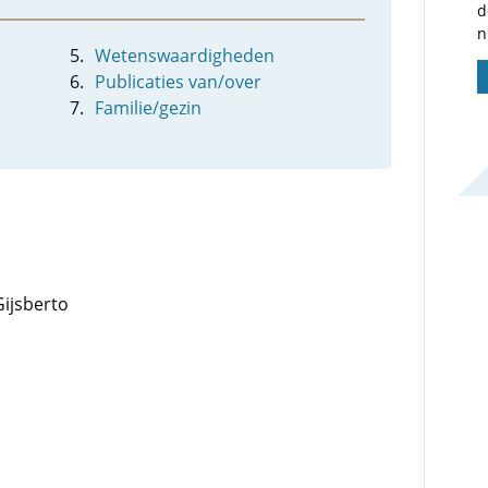
d
n
Wetenswaardigheden
Publicaties van/over
Familie/gezin
Gijsberto