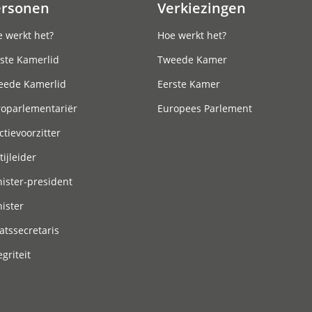
ersonen
Verkiezingen
 werkt het?
Hoe werkt het?
ste Kamerlid
Tweede Kamer
eede Kamerlid
Eerste Kamer
roparlementariër
Europees Parlement
ctievoorzitter
tijleider
ister-president
ister
atssecretaris
egriteit