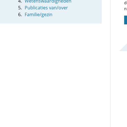
Wetenswaardigheden
d
Publicaties van/over
n
Familie/gezin