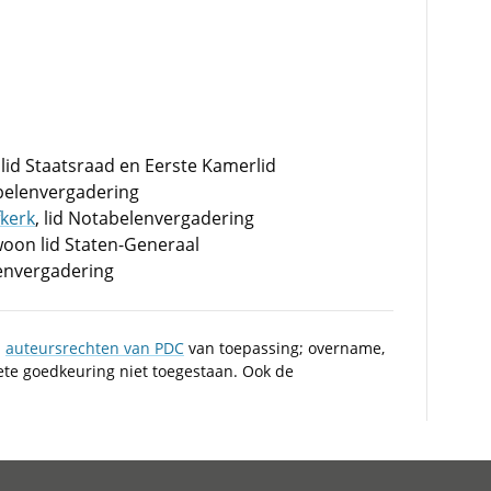
, lid Staatsraad en Eerste Kamerlid
abelenvergadering
fkerk
, lid Notabelenvergadering
woon lid Staten-Generaal
lenvergadering
n
auteursrechten van PDC
van toepassing; overname,
iete goedkeuring niet toegestaan. Ook de