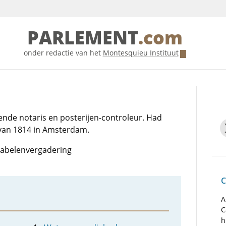
PARLEMENT
.com
onder redactie van het
Montesquieu Instituut
ende notaris en posterijen-controleur. Had
 van 1814 in Amsterdam.
otabelenvergadering
C
A
C
h