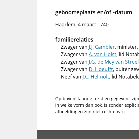
geboorteplaats en/of -datum
Haarlem, 4 maart 1740
familierelaties
Zwager van
J.J. Cambier
, minister
Zwager van
A. van Holst
, lid Not
Zwager van
J.G. de Mey van Stree
Zwager van
D. Hoeufft
, buitenge
Neef van
J.C. Helmolt
, lid Notabe
Op bovenstaande tekst en gegevens zij
in welke vorm dan ook, is zonder explic
afbeeldingen zijn niet rechtenvrij.