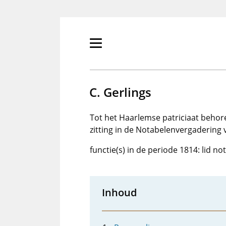
Overslaan
en
naar
de
Primair
inhoud
menu
gaan
tonen/verbergen
C. Gerlings
Tot het Haarlemse patriciaat behor
zitting in de Notabelenvergadering
functie(s) in de periode 1814: lid n
Inhoud