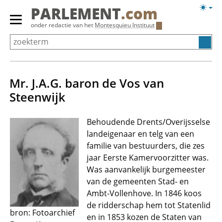
Overslaan
Licht
PARLEMENT
.com
en
weerg
Primair
onder redactie van het
Montesquieu Instituut
naar
menu
de
tonen/verbergen
inhoud
gaan
Mr. J.A.G. baron de Vos van
Steenwijk
Behoudende Drents/Overijsselse
landeigenaar en telg van een
familie van bestuurders, die zes
jaar Eerste Kamervoorzitter was.
Was aanvankelijk burgemeester
van de gemeenten Stad- en
Ambt-Vollenhove. In 1846 koos
de ridderschap hem tot Statenlid
bron: Fotoarchief
en in 1853 kozen de Staten van