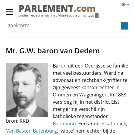
Overslaan
Licht
PARLEMENT
.com
en
weerg
Primair
onder redactie van het
Montesquieu Instituut
naar
menu
de
tonen/verbergen
inhoud
gaan
Mr. G.W. baron van Dedem
Baron uit een Overijsselse familie
met veel bestuurders. Werd na
advocaat en rechtbank-griffier te
zijn geweest kantonrechter in
Ommen en Wageningen. In 1888
versloeg hij in het district Elst
met gering verschil zijn
katholieke tegenstander
bron: RKD
Bahlmann
. Een andere katholiek,
Van Basten Batenburg
, 'wipte' hem echter bij de