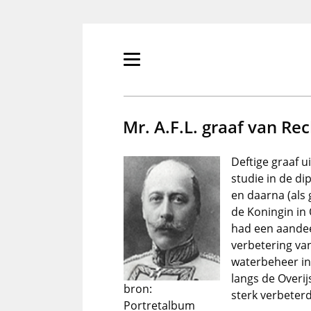
Overslaan
en
naar
de
Primair
inhoud
menu
gaan
tonen/verbergen
Mr. A.F.L. graaf van R
Deftige graaf u
studie in de di
en daarna (als
de Koningin in 
had een aandeel
verbetering van
waterbeheer in 
langs de Overij
bron:
sterk verbeterd
Portretalbum