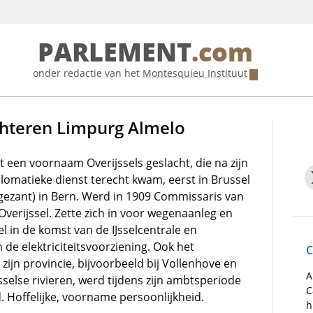
PARLEMENT
.com
onder redactie van het
Montesquieu Instituut
echteren Limpurg Almelo
it een voornaam Overijssels geslacht, die na zijn
plomatieke dienst terecht kwam, eerst in Brussel
 gezant) in Bern. Werd in 1909 Commissaris van
Overijssel. Zette zich in voor wegenaanleg en
 in de komst van de IJsselcentrale en
 de elektriciteitsvoorziening. Ook het
C
zijn provincie, bijvoorbeeld bij Vollenhove en
A
sselse rivieren, werd tijdens zijn ambtsperiode
C
. Hoffelijke, voorname persoonlijkheid.
h