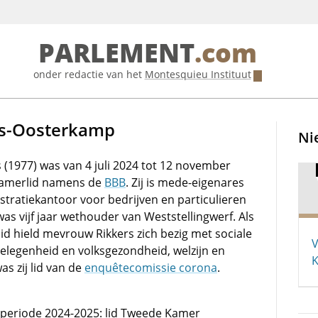
PARLEMENT
.com
onder redactie van het
Montesquieu Instituut
ers-Oosterkamp
Ni
 (1977) was van 4 juli 2024 tot 12 november
amerlid namens de
BBB
. Zij is mede-eigenares
stratiekantoor voor bedrijven en particulieren
as vijf jaar wethouder van Weststellingwerf. Als
d hield mevrouw Rikkers zich bezig met sociale
V
elegenheid en volksgezondheid, welzijn en
K
as zij lid van de
enquêtecomissie corona
.
e periode 2024-2025: lid Tweede Kamer