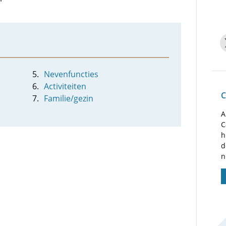
Nevenfuncties
Activiteiten
C
Familie/gezin
A
C
h
d
n