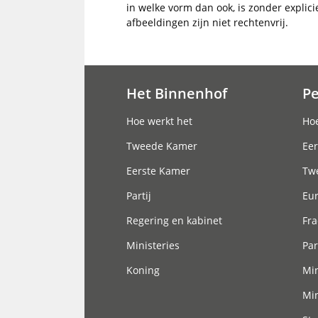
in welke vorm dan ook, is zonder explic
afbeeldingen zijn niet rechtenvrij.
Het Binnenhof
P
Hoofdnavigatie
Hoe werkt het
Hoe
Tweede Kamer
Eer
Eerste Kamer
Tw
Partij
Eu
Regering en kabinet
Fra
Ministeries
Par
Koning
Min
Min