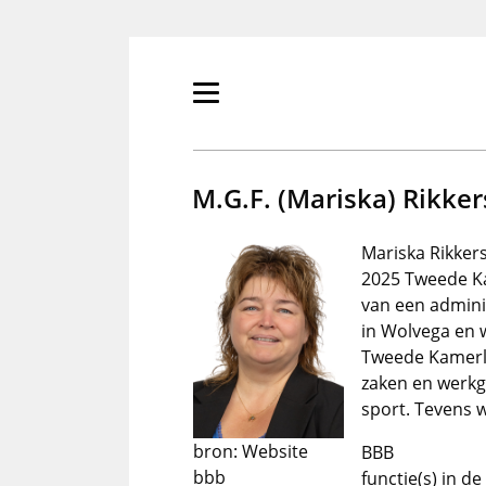
Overslaan
en
naar
de
Primair
inhoud
menu
gaan
tonen/verbergen
M.G.F. (Mariska) Rikk
Mariska Rikkers
2025 Tweede K
van een admini
in Wolvega en w
Tweede Kamerli
zaken en werkg
sport. Tevens w
bron: Website
BBB
bbb
functie(s) in d