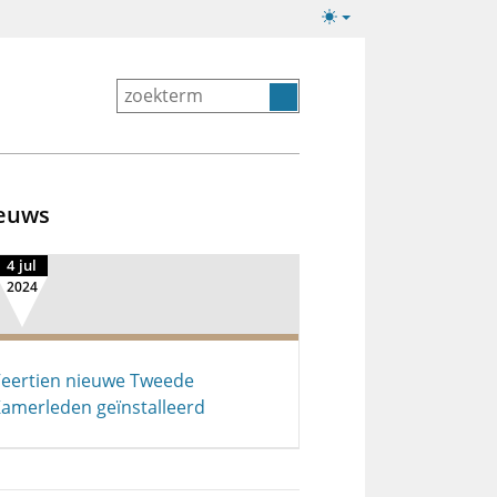
Lichte/donkere
weergave
euws
4 jul
2024
eertien nieuwe Tweede
amerleden geïnstalleerd