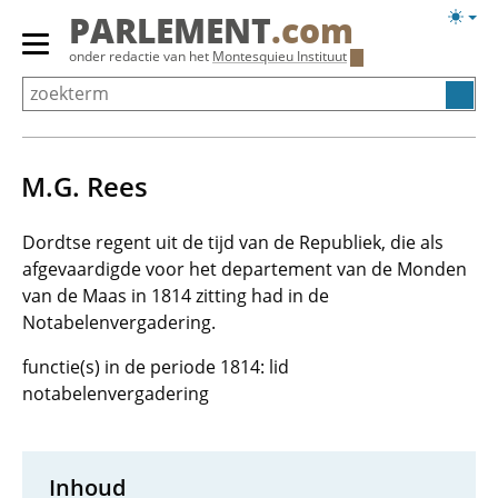
Overslaan
Licht
PARLEMENT
.com
en
weerg
Primair
onder redactie van het
Montesquieu Instituut
naar
menu
de
tonen/verbergen
inhoud
gaan
M.G. Rees
Dordtse regent uit de tijd van de Republiek, die als
afgevaardigde voor het departement van de Monden
van de Maas in 1814 zitting had in de
Notabelenvergadering.
functie(s) in de periode 1814: lid
notabelenvergadering
Inhoud