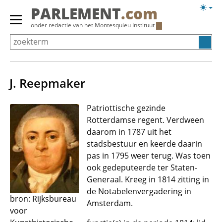
Overslaan
Licht
PARLEMENT
.com
en
weerg
Primair
onder redactie van het
Montesquieu Instituut
naar
menu
de
tonen/verbergen
inhoud
gaan
J. Reepmaker
Patriottische gezinde
Rotterdamse regent. Verdween
daarom in 1787 uit het
stadsbestuur en keerde daarin
pas in 1795 weer terug. Was toen
ook gedeputeerde ter Staten-
Generaal. Kreeg in 1814 zitting in
de Notabelenvergadering in
bron: Rijksbureau
Amsterdam.
voor