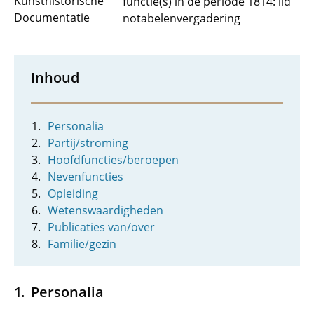
Kunsthistorische
functie(s) in de periode 1814: lid
Documentatie
notabelenvergadering
Inhoud
Personalia
Partij/stroming
Hoofdfuncties/beroepen
Nevenfuncties
Opleiding
Wetenswaardigheden
Publicaties van/over
Familie/gezin
Personalia