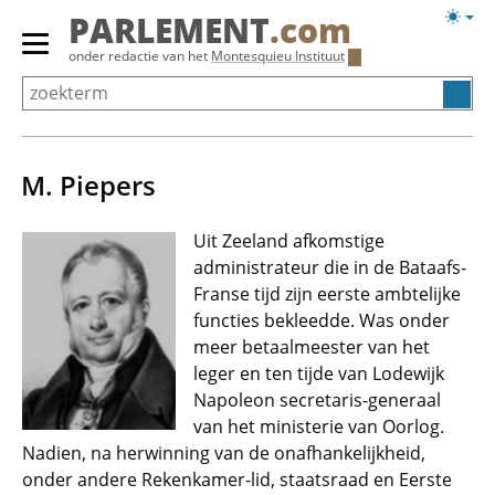
Overslaan
Licht
PARLEMENT
.com
en
weerg
Primair
onder redactie van het
Montesquieu Instituut
naar
menu
de
tonen/verbergen
inhoud
gaan
M. Piepers
Uit Zeeland afkomstige
administrateur die in de Bataafs-
Franse tijd zijn eerste ambtelijke
functies bekleedde. Was onder
meer betaalmeester van het
leger en ten tijde van Lodewijk
Napoleon secretaris-generaal
van het ministerie van Oorlog.
Nadien, na herwinning van de onafhankelijkheid,
onder andere Rekenkamer-lid, staatsraad en Eerste