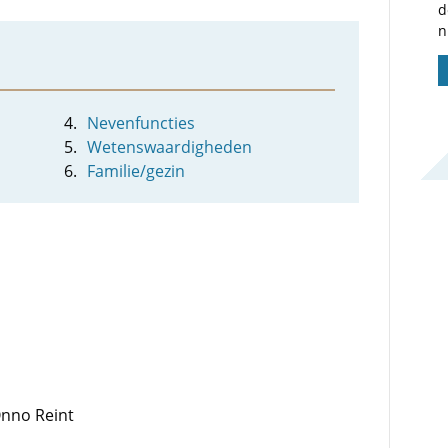
d
n
Nevenfuncties
Wetenswaardigheden
Familie/gezin
Onno Reint