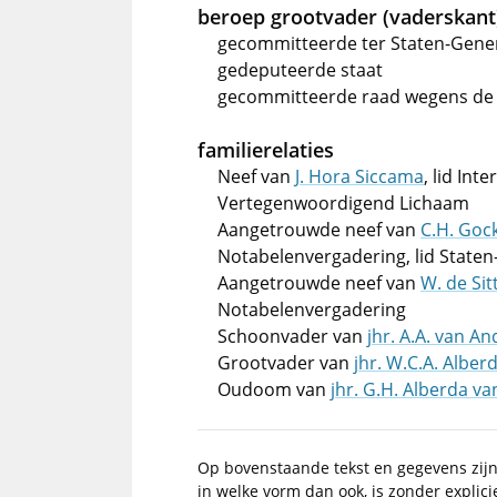
beroep grootvader (vaderskant
gecommitteerde ter Staten-Gene
gedeputeerde staat
gecommitteerde raad wegens d
familierelaties
Neef van
J. Hora Siccama
, lid In
Vertegenwoordigend Lichaam
Aangetrouwde neef van
C.H. Goc
Notabelenvergadering, lid State
Aangetrouwde neef van
W. de Sit
Notabelenvergadering
Schoonvader van
jhr. A.A. van 
Grootvader van
jhr. W.C.A. Alber
Oudoom van
jhr. G.H. Alberda 
Op bovenstaande tekst en gegevens zij
in welke vorm dan ook, is zonder explic