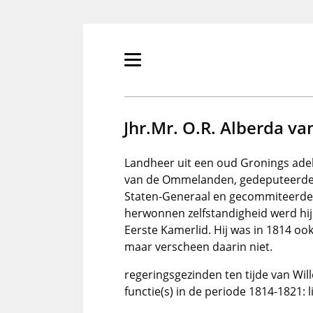
Overslaan
en
naar
de
Primair
inhoud
menu
gaan
tonen/verbergen
Jhr.Mr. O.R. Alberda va
Landheer uit een oud Gronings adell
van de Ommelanden, gedeputeerde 
Staten-Generaal en gecommiteerde 
herwonnen zelfstandigheid werd hij 
Eerste Kamerlid. Hij was in 1814 o
maar verscheen daarin niet.
regeringsgezinden ten tijde van Will
functie(s) in de periode 1814-1821: 