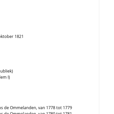
oktober 1821
ubliek)
lem I)
s de Ommelanden, van 1778 tot 1779
s de Ommelanden, van 1780 tot 1781