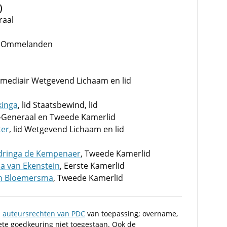
)
raal
e Ommelanden
termediair Wetgevend Lichaam en lid
kinga
, lid Staatsbewind, lid
n-Generaal en Tweede Kamerlid
ter
, lid Wetgevend Lichaam en lid
Andringa de Kempenaer
, Tweede Kamerlid
da van Ekenstein
, Eerste Kamerlid
van Bloemersma
, Tweede Kamerlid
n
auteursrechten van PDC
van toepassing; overname,
iete goedkeuring niet toegestaan. Ook de