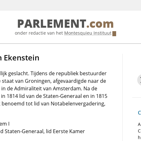
PARLEMENT
.com
onder redactie van het
Montesquieu Instituut
n Ekenstein
ijk geslacht. Tijdens de republiek bestuurder
staat van Groningen, afgevaardigde naar de
in de Admiraliteit van Amsterdam. Na de
in 1814 lid van de Staten-Generaal en in 1815
ok benoemd tot lid van Notabelenvergadering,
C
em I
A
lid Staten-Generaal, lid Eerste Kamer
C
h