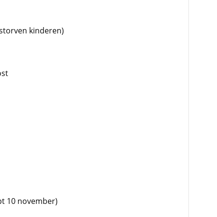
estorven kinderen)
ost
pt 10 november)