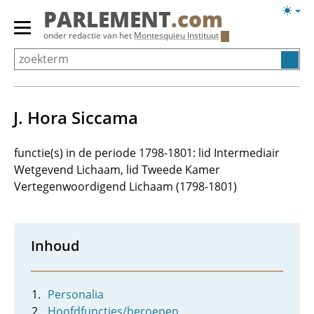
Overslaan
Licht
PARLEMENT
.com
en
weerg
Primair
onder redactie van het
Montesquieu Instituut
naar
menu
de
tonen/verbergen
inhoud
gaan
J. Hora Siccama
functie(s) in de periode 1798-1801: lid Intermediair
Wetgevend Lichaam, lid Tweede Kamer
Vertegenwoordigend Lichaam (1798-1801)
Inhoud
Personalia
Hoofdfuncties/beroepen