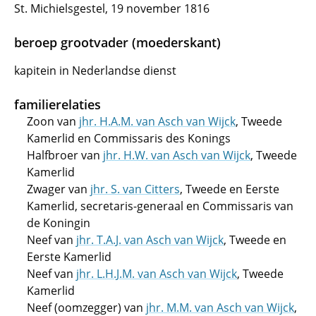
St. Michielsgestel, 19 november 1816
beroep grootvader (moederskant)
kapitein in Nederlandse dienst
familierelaties
Zoon van
jhr. H.A.M. van Asch van Wijck
, Tweede
Kamerlid en Commissaris des Konings
Halfbroer van
jhr. H.W. van Asch van Wijck
, Tweede
Kamerlid
Zwager van
jhr. S. van Citters
, Tweede en Eerste
Kamerlid, secretaris-generaal en Commissaris van
de Koningin
Neef van
jhr. T.A.J. van Asch van Wijck
, Tweede en
Eerste Kamerlid
Neef van
jhr. L.H.J.M. van Asch van Wijck
, Tweede
Kamerlid
Neef (oomzegger) van
jhr. M.M. van Asch van Wijck
,