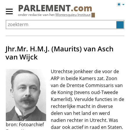
Overslaan
Licht
PARLEMENT
.com
en
weerg
Primair
onder redactie van het
Montesquieu Instituut
naar
menu
de
tonen/verbergen
inhoud
gaan
Jhr.Mr. H.M.J. (Maurits) van Asch
van Wijck
Utrechtse jonkheer die voor de
ARP in beide Kamers zat. Zoon
van de Drentse Commissaris van
de Koning (tevens oud-Tweede
Kamerlid). Vervulde functies in de
rechterlijke macht in diverse
delen van het land en werd
nadien rechter in Utrecht. Was
bron: Fotoarchief
daar ook actief in raad en Staten.