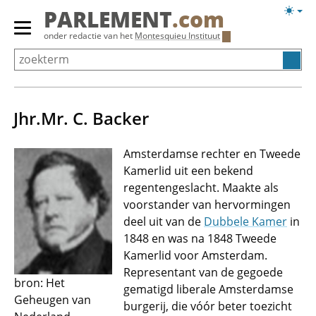
Overslaan
Licht
PARLEMENT
.com
en
weerg
Primair
onder redactie van het
Montesquieu Instituut
naar
menu
de
tonen/verbergen
inhoud
gaan
Jhr.Mr. C. Backer
Amsterdamse rechter en Tweede
Kamerlid uit een bekend
regentengeslacht. Maakte als
voorstander van hervormingen
deel uit van de
Dubbele Kamer
in
1848 en was na 1848 Tweede
Kamerlid voor Amsterdam.
Representant van de gegoede
bron: Het
gematigd liberale Amsterdamse
Geheugen van
burgerij, die vóór beter toezicht