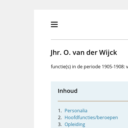
Overslaan
en
naar
de
Primair
inhoud
menu
gaan
tonen/verbergen
Jhr. O. van der Wijck
functie(s) in de periode 1905-1908:
Inhoud
Personalia
Hoofdfuncties/beroepen
Opleiding