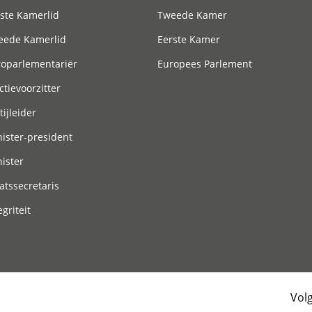
ste Kamerlid
Tweede Kamer
eede Kamerlid
Eerste Kamer
roparlementariër
Europees Parlement
ctievoorzitter
tijleider
ister-president
ister
atssecretaris
egriteit
Vol