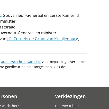
k
, Gouverneur-Generaal en Eerste Kamerlid
, minister
taatsraad
uverneur-Generaal en minister
 van
J.P. Cornets de Groot van Kraaijenburg
,
n
auteursrechten van PDC
van toepassing; overname,
iete goedkeuring niet toegestaan. Ook de
ersonen
Verkiezingen
 werkt het?
Hoe werkt het?