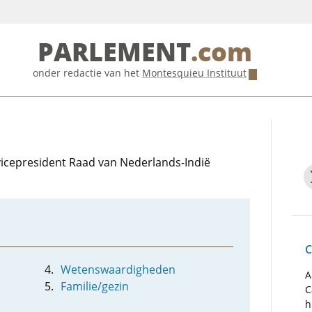
PARLEMENT
.com
onder redactie van het
Montesquieu Instituut
 vicepresident Raad van Nederlands-Indië
C
Wetenswaardigheden
A
Familie/gezin
C
h