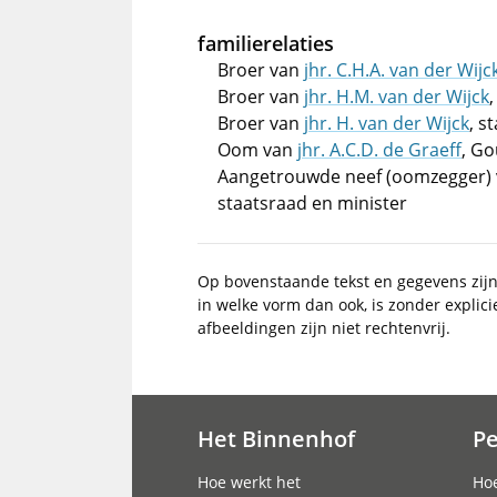
familierelaties
Broer van
jhr. C.H.A. van der Wijc
Broer van
jhr. H.M. van der Wijck
Broer van
jhr. H. van der Wijck
, s
Oom van
jhr. A.C.D. de Graeff
, Go
Aangetrouwde neef (oomzegger)
staatsraad en minister
Op bovenstaande tekst en gegevens zij
in welke vorm dan ook, is zonder explic
afbeeldingen zijn niet rechtenvrij.
Het Binnenhof
P
Hoofdnavigatie
Hoe werkt het
Hoe