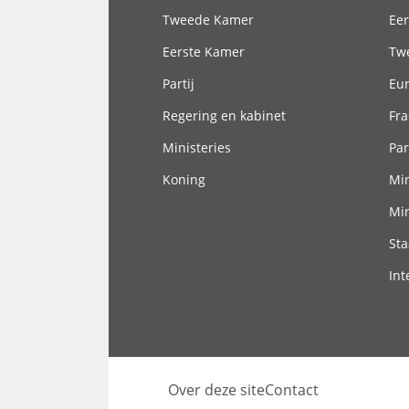
Tweede Kamer
Eer
Eerste Kamer
Tw
Partij
Eu
Regering en kabinet
Fra
Ministeries
Par
Koning
Min
Min
Sta
Int
Over deze site
Contact