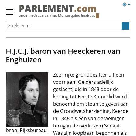
Overslaan
Licht
PARLEMENT
.com
en
weerg
Primair
onder redactie van het
Montesquieu Instituut
naar
menu
de
tonen/verbergen
inhoud
gaan
H.J.C.J. baron van Heeckeren van
Enghuizen
Zeer rijke grondbezitter uit een
voornaam Gelders adellijk
geslacht, die in 1848 door de
koning tot Eerste Kamerlid werd
benoemd om steun te geven aan
de Grondwetsherziening. Keerde
in 1848 als één van de weinigen
terug in de (verkozen) Senaat.
bron: Rijksbureau
Was zijn loopbaan begonnen als