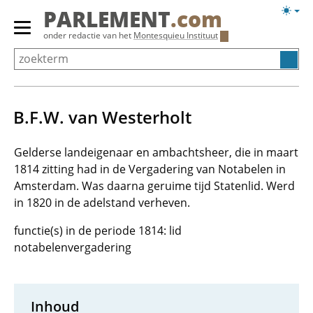
Overslaan
Licht
PARLEMENT
.com
en
weerg
Primair
onder redactie van het
Montesquieu Instituut
naar
menu
de
tonen/verbergen
inhoud
gaan
B.F.W. van Westerholt
Gelderse landeigenaar en ambachtsheer, die in maart
1814 zitting had in de Vergadering van Notabelen in
Amsterdam. Was daarna geruime tijd Statenlid. Werd
in 1820 in de adelstand verheven.
functie(s) in de periode 1814: lid
notabelenvergadering
Inhoud