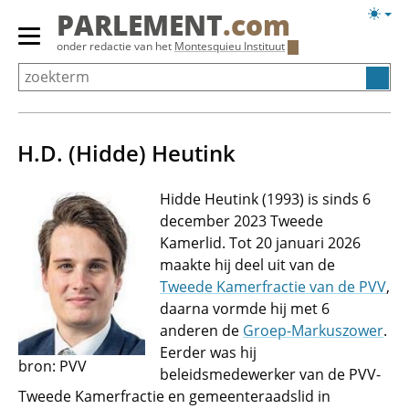
Overslaan
Licht
PARLEMENT
.com
en
weerg
Primair
onder redactie van het
Montesquieu Instituut
naar
menu
de
tonen/verbergen
inhoud
gaan
H.D. (Hidde) Heutink
Hidde Heutink (1993) is sinds 6
december 2023 Tweede
Kamerlid. Tot 20 januari 2026
maakte hij deel uit van de
Tweede Kamerfractie van de PVV
,
daarna vormde hij met 6
anderen de
Groep-Markuszower
.
Eerder was hij
bron: PVV
beleidsmedewerker van de PVV-
Tweede Kamerfractie en gemeenteraadslid in