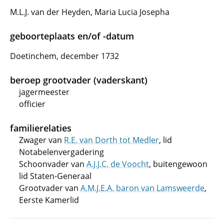
M.L.J. van der Heyden, Maria Lucia Josepha
geboorteplaats en/of -datum
Doetinchem, december 1732
beroep grootvader (vaderskant)
jagermeester
officier
familierelaties
Zwager van
R.E. van Dorth tot Medler
, lid
Notabelenvergadering
Schoonvader van
A.J.J.C. de Voocht
, buitengewoon
lid Staten-Generaal
Grootvader van
A.M.J.E.A. baron van Lamsweerde
,
Eerste Kamerlid