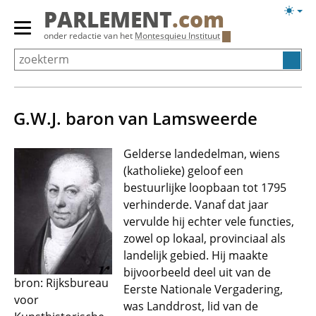
Overslaan
Licht
PARLEMENT
.com
en
weerg
Primair
onder redactie van het
Montesquieu Instituut
naar
menu
de
tonen/verbergen
inhoud
gaan
G.W.J. baron van Lamsweerde
Gelderse landedelman, wiens
(katholieke) geloof een
bestuurlijke loopbaan tot 1795
verhinderde. Vanaf dat jaar
vervulde hij echter vele functies,
zowel op lokaal, provinciaal als
landelijk gebied. Hij maakte
bijvoorbeeld deel uit van de
bron: Rijksbureau
Eerste Nationale Vergadering,
voor
was Landdrost, lid van de