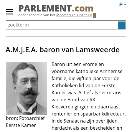
Overslaan
Licht
PARLEMENT
.com
en
weerg
Primair
onder redactie van het
Montesquieu Instituut
naar
menu
de
tonen/verbergen
inhoud
gaan
A.M.J.E.A. baron van Lamsweerde
Baron uit een vrome en
voorname katholieke Arnhemse
familie, die vijftien jaar voor de
Katholieken lid van de Eerste
Kamer was. Actief als secretaris
van de Bond van RK
Kiesverenigingen en daarnaast
rentenier en spaarbankdirecteur.
bron: Fotoarchief
In de Senaat na zijn overlijden
Eerste Kamer
herdacht als een bescheiden en