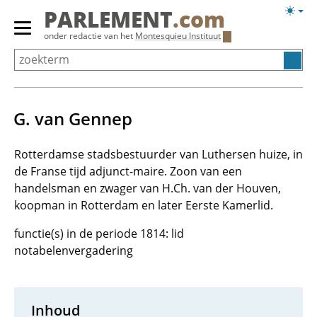
Overslaan
Licht
PARLEMENT
.com
en
weerg
Primair
onder redactie van het
Montesquieu Instituut
naar
menu
de
tonen/verbergen
inhoud
gaan
G. van Gennep
Rotterdamse stadsbestuurder van Luthersen huize, in
de Franse tijd adjunct-maire. Zoon van een
handelsman en zwager van H.Ch. van der Houven,
koopman in Rotterdam en later Eerste Kamerlid.
functie(s) in de periode 1814: lid
notabelenvergadering
Inhoud