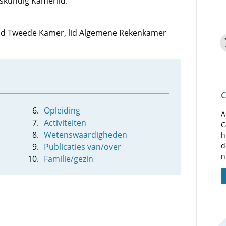
skundig Kamerlid.
: lid Tweede Kamer, lid Algemene Rekenkamer
C
Opleiding
A
Activiteiten
C
Wetenswaardigheden
h
d
Publicaties van/over
n
Familie/gezin