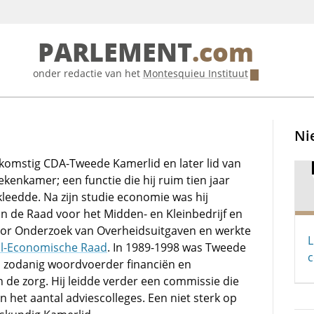
PARLEMENT
.com
onder redactie van het
Montesquieu Instituut
Ni
fkomstig CDA-Tweede Kamerlid en later lid van
enkamer; een functie die hij ruim tien jaar
leedde. Na zijn studie economie was hij
 de Raad voor het Midden- en Kleinbedrijf en
voor Onderzoek van Overheidsuitgaven en werkte
L
al-Economische Raad
. In 1989-1998 was Tweede
c
s zodanig woordvoerder financiën en
n de zorg. Hij leidde verder een commissie die
n het aantal adviescolleges. Een niet sterk op