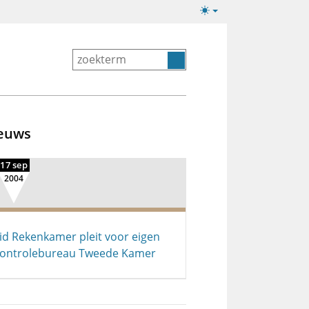
Lichte/donkere
weergave
euws
17 sep
2004
id Rekenkamer pleit voor eigen
ontrolebureau Tweede Kamer