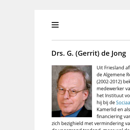
Overslaan
en
naar
de
Primair
inhoud
menu
gaan
tonen/verbergen
Drs. G. (Gerrit) de Jong
Uit Friesland a
de Algemene Rek
(2002-2012) bek
medewerker van
het Instituut 
hij bij de
Socia
Kamerlid en al
financiering va
zich bezighield met vermindering va